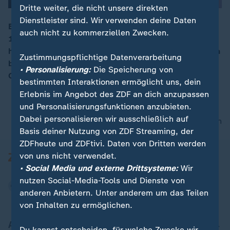
Dritte weiter, die nicht unsere direkten
Dienstleister sind. Wir verwenden deine Daten
Bisher ist kaum einer US-Präsident geworden, der die
auch nicht zu kommerziellen Zwecken.
18 Wahlmänner im Swing State Ohio nicht bekommen
00:09
hat. Eine Rekordzahl von registrierten Wählern hat sich
Zustimmungspflichtige Datenverarbeitung
bereits an einer der "Early Voting"-Stellen gemeldet.
• Personalisierung:
Die Speicherung von
Ohio könnte das Zünglein an der Waage sein.
bestimmten Interaktionen ermöglicht uns, dein
Erlebnis im Angebot des ZDF an dich anzupassen
und Personalisierungsfunktionen anzubieten.
Dabei personalisieren wir ausschließlich auf
nach oben
Basis deiner Nutzung von ZDF Streaming, der
ZDFheute und ZDFtivi. Daten von Dritten werden
von uns nicht verwendet.
• Social Media und externe Drittsysteme:
Wir
nutzen Social-Media-Tools und Dienste von
anderen Anbietern. Unter anderem um das Teilen
von Inhalten zu ermöglichen.
Aktuell bei ZDFheute
Du kannst entscheiden, für welche Zwecke wir