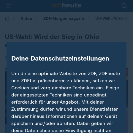
US-Wahl: Wird der 
Video
ZDF-Morgenmagazin
US-Wahl: Wird der Sieg in Ohio
entschieden?
Deine Datenschutzeinstellungen
|
08.11.2016 | 06:36
Um dir eine optimale Website von ZDF, ZDFheute
und ZDFtivi präsentieren zu können, setzen wir
Cookies und vergleichbare Techniken ein. Einige
der eingesetzten Techniken sind unbedingt
erforderlich für unser Angebot. Mit deiner
Zustimmung dürfen wir und unsere Dienstleister
darüber hinaus Informationen auf deinem Gerät
speichern und/oder abrufen. Dabei geben wir
deine Daten ohne deine Einwilligung nicht an