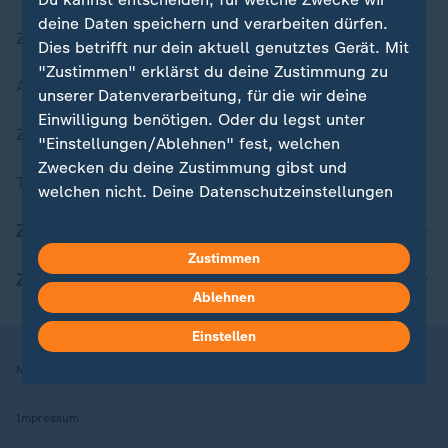
deine Daten speichern und verarbeiten dürfen.
Zuletzt veröffentlicht
Dies betrifft nur dein aktuell genutztes Gerät. Mit
"Zustimmen" erklärst du deine Zustimmung zu
Aktuelle Sendungs-Videos
unserer Datenverarbeitung, für die wir deine
Einwilligung benötigen. Oder du legst unter
ZDFheute Stories
"Einstellungen/Ablehnen" fest, welchen
Zwecken du deine Zustimmung gibst und
Themen im Überblick
welchen nicht. Deine Datenschutzeinstellungen
kannst du jederzeit mit Wirkung für die Zukunft
ZDFheute Update
in deinen Einstellungen widerrufen oder ändern.
Zustimmen
ZDFheute Apps
Hier findest du das Impressum.
Ablehnen
Weitere Informationen findest du in unserer
Datenschutzerklärung.
Einstellen
Nutzungsbedingungen
Datenschutz
Datenschutzeinstellungen
Impressum