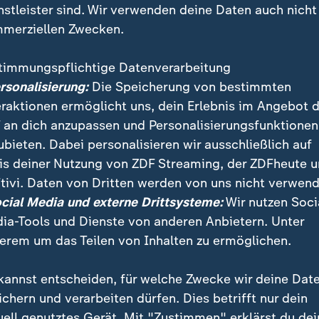
nstleister sind. Wir verwenden deine Daten auch nicht
merziellen Zwecken.
timmungspflichtige Datenverarbeitung
ersonalisierung:
Die Speicherung von bestimmten
eraktionen ermöglicht uns, dein Erlebnis im Angebot 
 an dich anzupassen und Personalisierungsfunktionen
ubieten. Dabei personalisieren wir ausschließlich auf
is deiner Nutzung von ZDF Streaming, der ZDFheute 
rverwendbare Raumschiffe zu entwickeln, ist nicht ne
tivi. Daten von Dritten werden von uns nicht verwend
Polaris versucht sich daran - ihr Rezept: Raumflugzeu
ocial Media und externe Drittsysteme:
Wir nutzen Soci
Startbahnen abheben können.
ia-Tools und Dienste von anderen Anbietern. Unter
erem um das Teilen von Inhalten zu ermöglichen.
kannst entscheiden, für welche Zwecke wir deine Dat
ichern und verarbeiten dürfen. Dies betrifft nur dein
uell genutztes Gerät. Mit "Zustimmen" erklärst du dei