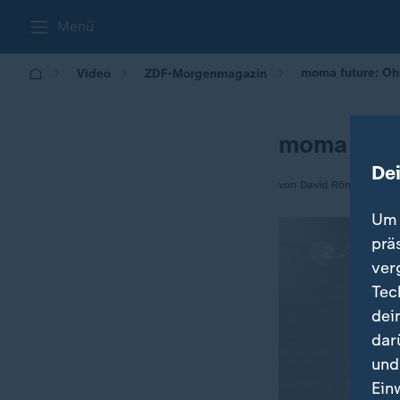
Menü
moma future: Ohn
Video
ZDF-Morgenmagazin
moma futur
De
von David Römhild, Nath
Um 
prä
ver
Tec
dei
dar
und
Ein