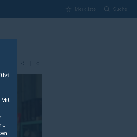
Merkliste
Suche
|
| 05:30
tivi
 Mit
n
ine
ten