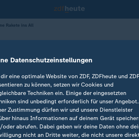
e Rakete ins All
e: Ohne Rakete ins All
ine Datenschutzeinstellungen
alie Siegler
22.08.2024 
dir eine optimale Website von ZDF, ZDFheute und ZDF
sentieren zu können, setzen wir Cookies und
gleichbare Techniken ein. Einige der eingesetzten
hniken sind unbedingt erforderlich für unser Angebot.
ner Zustimmung dürfen wir und unsere Dienstleister
über hinaus Informationen auf deinem Gerät speicher
/oder abrufen. Dabei geben wir deine Daten ohne de
willigung nicht an Dritte weiter, die nicht unsere direk