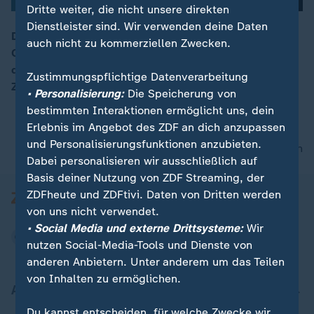
Dritte weiter, die nicht unsere direkten
Dienstleister sind. Wir verwenden deine Daten
Die deutschen Langläuferinnen Laura Gimmler und
auch nicht zu kommerziellen Zwecken.
Coletta Rydzek sichern sich auf den letzten Metern
des Team-Sprints Bronze. Rydzek schob sich im
Zustimmungspflichtige Datenverarbeitung
Zielsprint spektakulär von Platz vier auf drei.
• Personalisierung:
Die Speicherung von
bestimmten Interaktionen ermöglicht uns, dein
Erlebnis im Angebot des ZDF an dich anzupassen
und Personalisierungsfunktionen anzubieten.
nach oben
Dabei personalisieren wir ausschließlich auf
Basis deiner Nutzung von ZDF Streaming, der
ZDFheute und ZDFtivi. Daten von Dritten werden
von uns nicht verwendet.
• Social Media und externe Drittsysteme:
Wir
nutzen Social-Media-Tools und Dienste von
anderen Anbietern. Unter anderem um das Teilen
von Inhalten zu ermöglichen.
Aktuell bei ZDFheute
Du kannst entscheiden, für welche Zwecke wir