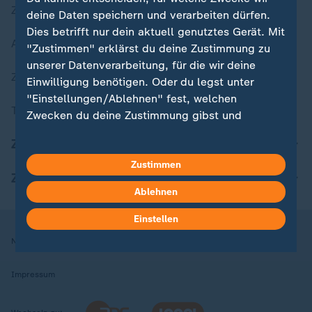
Zuletzt veröffentlicht
deine Daten speichern und verarbeiten dürfen.
Dies betrifft nur dein aktuell genutztes Gerät. Mit
Aktuelle Sendungs-Videos
"Zustimmen" erklärst du deine Zustimmung zu
unserer Datenverarbeitung, für die wir deine
ZDFheute Stories
Einwilligung benötigen. Oder du legst unter
"Einstellungen/Ablehnen" fest, welchen
Themen im Überblick
Zwecken du deine Zustimmung gibst und
welchen nicht. Deine Datenschutzeinstellungen
ZDFheute Update
kannst du jederzeit mit Wirkung für die Zukunft
in deinen Einstellungen widerrufen oder ändern.
Zustimmen
ZDFheute Apps
Ablehnen
Hier findest du das Impressum.
Weitere Informationen findest du in unserer
Einstellen
Datenschutzerklärung.
Nutzungsbedingungen
Datenschutz
Datenschutzeinstellungen
Impressum