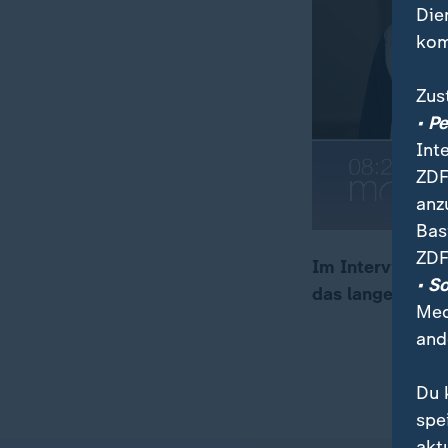
Die
kom
Zus
• P
Int
ZDF
anz
Bas
ZDF
Im Interview mi
• S
das lange umkä
00:16
02:59
Med
and
Du 
spe
akt