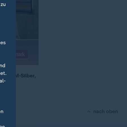
 zu
des
und
et.
 das EM-Silber,
al-
en
nach oben
ne