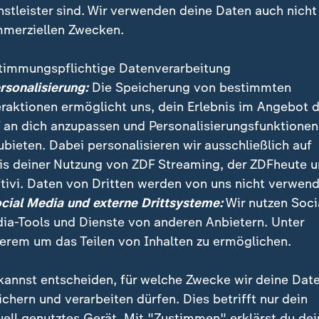
nstleister sind. Wir verwenden deine Daten auch nicht
merziellen Zwecken.
timmungspflichtige Datenverarbeitung
ersonalisierung:
Die Speicherung von bestimmten
eraktionen ermöglicht uns, dein Erlebnis im Angebot 
 an dich anzupassen und Personalisierungsfunktionen
ubieten. Dabei personalisieren wir ausschließlich auf
is deiner Nutzung von ZDF Streaming, der ZDFheute 
tivi. Daten von Dritten werden von uns nicht verwend
t Lili Engels spricht DHB-Kapitän Johannes Golla über
ocial Media und externe Drittsysteme:
Wir nutzen Soci
mpfte Finale und die Heim-WM im nächsten Jahr.
ia-Tools und Dienste von anderen Anbietern. Unter
erem um das Teilen von Inhalten zu ermöglichen.
kannst entscheiden, für welche Zwecke wir deine Dat
ichern und verarbeiten dürfen. Dies betrifft nur dein
uell genutztes Gerät. Mit "Zustimmen" erklärst du dei