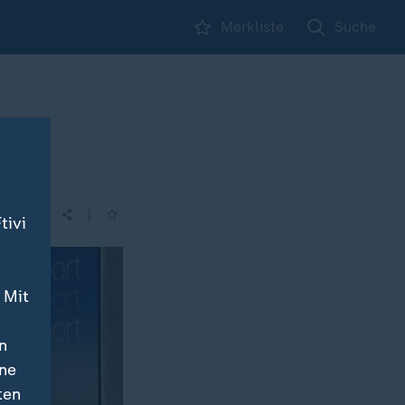
Merkliste
Suche
"
|
tivi
 Mit
n
ine
ten