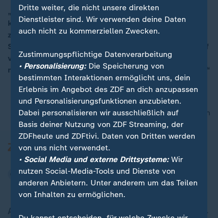
Dritte weiter, die nicht unsere direkten
„Mancher wird sich die Augen gerieben haben als der
Dienstleister sind. Wir verwenden deine Daten
künftige Präsident mit dem scheidenden
auch nicht zu kommerziellen Zwecken.
zusammenkam", sagt ZDF-Korrespondent Thomas Gill.
Sie hätten signalisiert, dass der aggressive Wahlkampf
Zustimmungspflichtige Datenverarbeitung
vorbei sei. Politische Beobachter hielten es für
• Personalisierung:
Die Speicherung von
möglich, dass Trump „ein erfolgreicher Präsident wird.“
bestimmten Interaktionen ermöglicht uns, dein
Erlebnis im Angebot des ZDF an dich anzupassen
und Personalisierungsfunktionen anzubieten.
Dabei personalisieren wir ausschließlich auf
nach oben
Basis deiner Nutzung von ZDF Streaming, der
ZDFheute und ZDFtivi. Daten von Dritten werden
von uns nicht verwendet.
• Social Media und externe Drittsysteme:
Wir
nutzen Social-Media-Tools und Dienste von
anderen Anbietern. Unter anderem um das Teilen
von Inhalten zu ermöglichen.
Aktuell bei ZDFheute
Du kannst entscheiden, für welche Zwecke wir