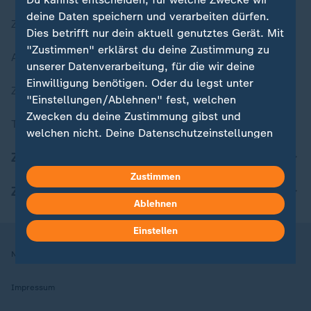
deine Daten speichern und verarbeiten dürfen.
Zuletzt veröffentlicht
Dies betrifft nur dein aktuell genutztes Gerät. Mit
"Zustimmen" erklärst du deine Zustimmung zu
Aktuelle Sendungs-Videos
unserer Datenverarbeitung, für die wir deine
Einwilligung benötigen. Oder du legst unter
ZDFheute Stories
"Einstellungen/Ablehnen" fest, welchen
Zwecken du deine Zustimmung gibst und
Themen im Überblick
welchen nicht. Deine Datenschutzeinstellungen
kannst du jederzeit mit Wirkung für die Zukunft
ZDFheute Update
in deinen Einstellungen widerrufen oder ändern.
Zustimmen
ZDFheute Apps
Hier findest du das Impressum.
Ablehnen
Weitere Informationen findest du in unserer
Einstellen
Datenschutzerklärung.
Nutzungsbedingungen
Datenschutz
Datenschutzeinstellungen
Impressum