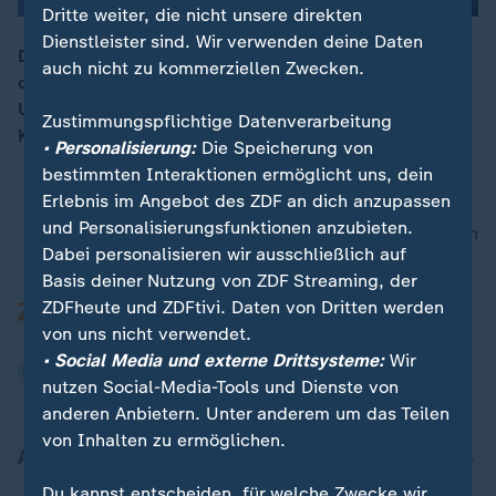
Dritte weiter, die nicht unsere direkten
Dienstleister sind. Wir verwenden deine Daten
Der Bundestag diskutiert bei der Generaldebatte über
auch nicht zu kommerziellen Zwecken.
die Gesamtlage Deutschlands, die Rente und den
00:16
Ukraine-Krieg. Die wichtigsten Statements von
Zustimmungspflichtige Datenverarbeitung
Koalition und Opposition im Überblick.
• Personalisierung:
Die Speicherung von
bestimmten Interaktionen ermöglicht uns, dein
Erlebnis im Angebot des ZDF an dich anzupassen
und Personalisierungsfunktionen anzubieten.
nach oben
Dabei personalisieren wir ausschließlich auf
Basis deiner Nutzung von ZDF Streaming, der
ZDFheute und ZDFtivi. Daten von Dritten werden
von uns nicht verwendet.
• Social Media und externe Drittsysteme:
Wir
nutzen Social-Media-Tools und Dienste von
anderen Anbietern. Unter anderem um das Teilen
von Inhalten zu ermöglichen.
Aktuell bei ZDFheute
Du kannst entscheiden, für welche Zwecke wir