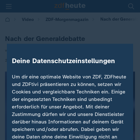
Nach der Generald
Video
ZDF-Morgenmagazin
Nach der Generaldebatte
von Nathalie Wollmann
Deine Datenschutzeinstellungen
|
27.11.2025 | 05:30
Um dir eine optimale Website von ZDF, ZDFheute
und ZDFtivi präsentieren zu können, setzen wir
Cookies und vergleichbare Techniken ein. Einige
der eingesetzten Techniken sind unbedingt
erforderlich für unser Angebot. Mit deiner
Zustimmung dürfen wir und unsere Dienstleister
darüber hinaus Informationen auf deinem Gerät
speichern und/oder abrufen. Dabei geben wir
deine Daten ohne deine Einwilligung nicht an