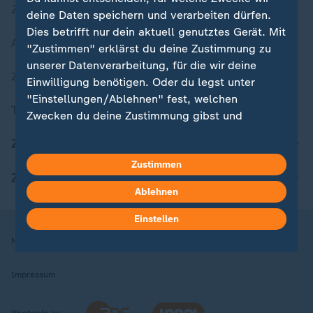
Zuletzt veröffentlicht
deine Daten speichern und verarbeiten dürfen.
Dies betrifft nur dein aktuell genutztes Gerät. Mit
Aktuelle Sendungs-Videos
"Zustimmen" erklärst du deine Zustimmung zu
unserer Datenverarbeitung, für die wir deine
ZDFheute Stories
Einwilligung benötigen. Oder du legst unter
"Einstellungen/Ablehnen" fest, welchen
Themen im Überblick
Zwecken du deine Zustimmung gibst und
welchen nicht. Deine Datenschutzeinstellungen
ZDFheute Update
kannst du jederzeit mit Wirkung für die Zukunft
Zustimmen
in deinen Einstellungen widerrufen oder ändern.
ZDFheute Apps
Ablehnen
Hier findest du das Impressum.
Weitere Informationen findest du in unserer
Einstellen
Datenschutzerklärung.
Nutzungsbedingungen
Datenschutz
Datenschutzeinstellungen
Impressum