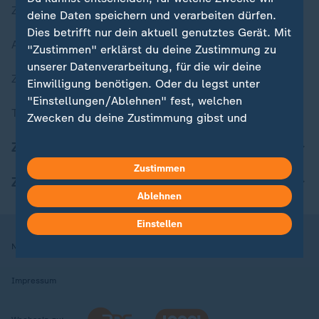
Zuletzt veröffentlicht
deine Daten speichern und verarbeiten dürfen.
Dies betrifft nur dein aktuell genutztes Gerät. Mit
Aktuelle Sendungs-Videos
"Zustimmen" erklärst du deine Zustimmung zu
unserer Datenverarbeitung, für die wir deine
ZDFheute Stories
Einwilligung benötigen. Oder du legst unter
"Einstellungen/Ablehnen" fest, welchen
Themen im Überblick
Zwecken du deine Zustimmung gibst und
welchen nicht. Deine Datenschutzeinstellungen
ZDFheute Update
kannst du jederzeit mit Wirkung für die Zukunft
in deinen Einstellungen widerrufen oder ändern.
Zustimmen
ZDFheute Apps
Ablehnen
Hier findest du das Impressum.
Weitere Informationen findest du in unserer
Einstellen
Datenschutzerklärung.
Nutzungsbedingungen
Datenschutz
Datenschutzeinstellungen
Impressum