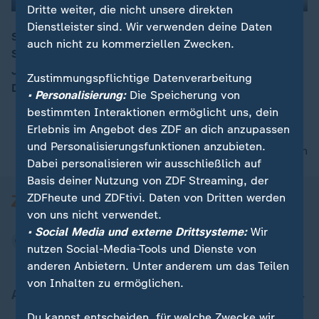
Dritte weiter, die nicht unsere direkten
Dienstleister sind. Wir verwenden deine Daten
Sieben Wochen nach dem Mord an einer Freiburger
auch nicht zu kommerziellen Zwecken.
Studentin fasst die Polizei einen Verdächtigen. Der 17-
00:07
Jährige kam als unbegleiteter Flüchtling nach
Zustimmungspflichtige Datenverarbeitung
Deutschland. Die Polizei untersucht sein Umfeld.
• Personalisierung:
Die Speicherung von
bestimmten Interaktionen ermöglicht uns, dein
Erlebnis im Angebot des ZDF an dich anzupassen
und Personalisierungsfunktionen anzubieten.
nach oben
Dabei personalisieren wir ausschließlich auf
Basis deiner Nutzung von ZDF Streaming, der
ZDFheute und ZDFtivi. Daten von Dritten werden
von uns nicht verwendet.
• Social Media und externe Drittsysteme:
Wir
nutzen Social-Media-Tools und Dienste von
anderen Anbietern. Unter anderem um das Teilen
von Inhalten zu ermöglichen.
Aktuell bei ZDFheute
Du kannst entscheiden, für welche Zwecke wir