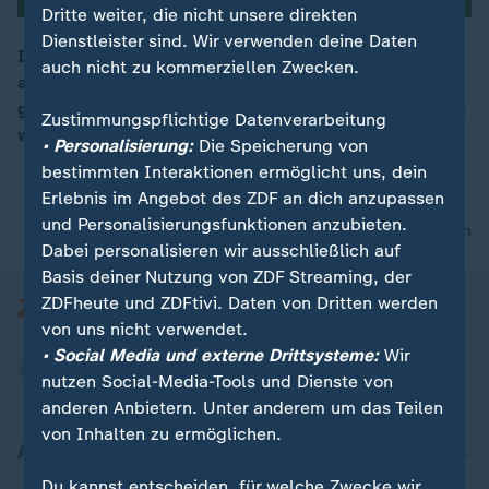
Dritte weiter, die nicht unsere direkten
Dienstleister sind. Wir verwenden deine Daten
In der Fußball-Bundesliga kommt Borussia Dortmund
auch nicht zu kommerziellen Zwecken.
auf 6 Punkte an Spitzenreiter FC Bayern ran. Der BVB
00:15
gewinnt sein Heimspiel gegen Heidenheim mit 3:2. Ein
Zustimmungspflichtige Datenverarbeitung
wahrer Zitter-Sieg mit Guirassy im Fokus.
• Personalisierung:
Die Speicherung von
bestimmten Interaktionen ermöglicht uns, dein
Erlebnis im Angebot des ZDF an dich anzupassen
und Personalisierungsfunktionen anzubieten.
nach oben
Dabei personalisieren wir ausschließlich auf
Basis deiner Nutzung von ZDF Streaming, der
ZDFheute und ZDFtivi. Daten von Dritten werden
von uns nicht verwendet.
• Social Media und externe Drittsysteme:
Wir
nutzen Social-Media-Tools und Dienste von
anderen Anbietern. Unter anderem um das Teilen
von Inhalten zu ermöglichen.
Aktuell bei ZDFheute
Du kannst entscheiden, für welche Zwecke wir