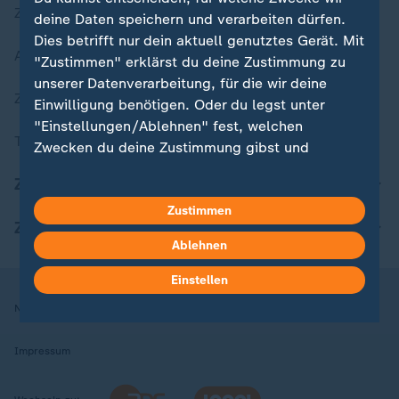
Zuletzt veröffentlicht
deine Daten speichern und verarbeiten dürfen.
Dies betrifft nur dein aktuell genutztes Gerät. Mit
Aktuelle Sendungs-Videos
"Zustimmen" erklärst du deine Zustimmung zu
unserer Datenverarbeitung, für die wir deine
ZDFheute Stories
Einwilligung benötigen. Oder du legst unter
"Einstellungen/Ablehnen" fest, welchen
Themen im Überblick
Zwecken du deine Zustimmung gibst und
welchen nicht. Deine Datenschutzeinstellungen
ZDFheute Update
kannst du jederzeit mit Wirkung für die Zukunft
in deinen Einstellungen widerrufen oder ändern.
Zustimmen
ZDFheute Apps
Ablehnen
Hier findest du das Impressum.
Weitere Informationen findest du in unserer
Einstellen
Datenschutzerklärung.
Nutzungsbedingungen
Datenschutz
Datenschutzeinstellungen
Impressum