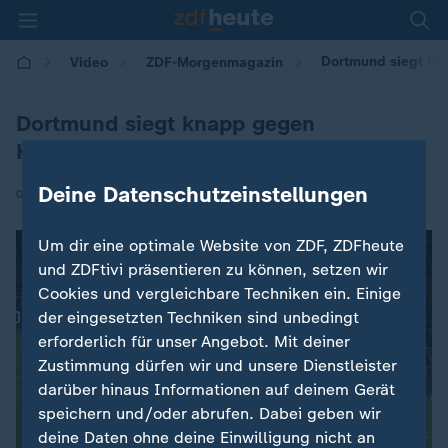
Dortmund siegt kn
Video
ZDF-Morgenmagazin
Dortmund siegt knapp gegen
Heidenheim
Deine Datenschutzeinstellungen
|
02.02.2026 | 05:30
Um dir eine optimale Website von ZDF, ZDFheute
und ZDFtivi präsentieren zu können, setzen wir
Cookies und vergleichbare Techniken ein. Einige
der eingesetzten Techniken sind unbedingt
erforderlich für unser Angebot. Mit deiner
Zustimmung dürfen wir und unsere Dienstleister
darüber hinaus Informationen auf deinem Gerät
speichern und/oder abrufen. Dabei geben wir
deine Daten ohne deine Einwilligung nicht an