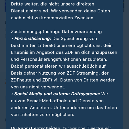
Dritte weiter, die nicht unsere direkten
Dienstleister sind. Wir verwenden deine Daten
auch nicht zu kommerziellen Zwecken.
Bei der Bahnrad-EM holen die deutschen Sprinterinnen
Team-Gold, setzten sich dabei knapp gegen
Zustimmungspflichtige Datenverarbeitung
00:15
Titelverteidiger Großbritannien durch.
• Personalisierung:
Die Speicherung von
bestimmten Interaktionen ermöglicht uns, dein
Erlebnis im Angebot des ZDF an dich anzupassen
und Personalisierungsfunktionen anzubieten.
nach oben
Dabei personalisieren wir ausschließlich auf
Basis deiner Nutzung von ZDF Streaming, der
ZDFheute und ZDFtivi. Daten von Dritten werden
von uns nicht verwendet.
• Social Media und externe Drittsysteme:
Wir
nutzen Social-Media-Tools und Dienste von
anderen Anbietern. Unter anderem um das Teilen
von Inhalten zu ermöglichen.
Aktuell bei ZDFheute
Du kannst entscheiden, für welche Zwecke wir