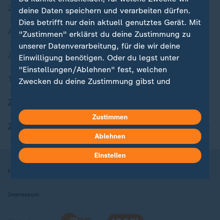
Zuletzt veröffentlicht
deine Daten speichern und verarbeiten dürfen.
Dies betrifft nur dein aktuell genutztes Gerät. Mit
Aktuelle Sendungs-Videos
"Zustimmen" erklärst du deine Zustimmung zu
unserer Datenverarbeitung, für die wir deine
ZDFheute Stories
Einwilligung benötigen. Oder du legst unter
"Einstellungen/Ablehnen" fest, welchen
Themen im Überblick
Zwecken du deine Zustimmung gibst und
welchen nicht. Deine Datenschutzeinstellungen
ZDFheute Update
kannst du jederzeit mit Wirkung für die Zukunft
in deinen Einstellungen widerrufen oder ändern.
Zustimmen
ZDFheute Apps
Ablehnen
Hier findest du das Impressum.
Weitere Informationen findest du in unserer
Einstellen
Datenschutzerklärung.
Nutzungsbedingungen
Datenschutz
Datenschutzeinstellungen
Impressum