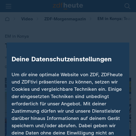
EM in Konya: Team-
Video
ZDF-Morgenmagazin
EM in Konya
Team-Gold für Bahnrad-Sprinterinnen
:
von Olaf Bozdech
Deine Datenschutzeinstellungen
|
02.02.2026 | 05:30
Um dir eine optimale Website von ZDF, ZDFheute
und ZDFtivi präsentieren zu können, setzen wir
Cookies und vergleichbare Techniken ein. Einige
der eingesetzten Techniken sind unbedingt
erforderlich für unser Angebot. Mit deiner
Zustimmung dürfen wir und unsere Dienstleister
darüber hinaus Informationen auf deinem Gerät
speichern und/oder abrufen. Dabei geben wir
deine Daten ohne deine Einwilligung nicht an