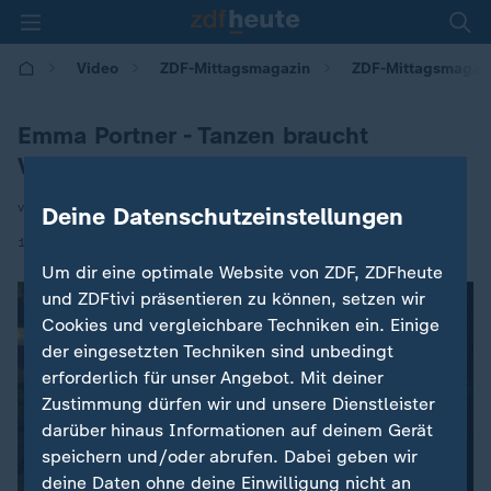
Video
ZDF-Mittagsmagazin
ZDF-Mittagsmagaz
Emma Portner - Tanzen braucht
Vertrauen
von Christiane Lange
Deine Datenschutzeinstellungen
|
16.01.2026 | 14:53
Um dir eine optimale Website von ZDF, ZDFheute
und ZDFtivi präsentieren zu können, setzen wir
Cookies und vergleichbare Techniken ein. Einige
der eingesetzten Techniken sind unbedingt
erforderlich für unser Angebot. Mit deiner
Zustimmung dürfen wir und unsere Dienstleister
darüber hinaus Informationen auf deinem Gerät
speichern und/oder abrufen. Dabei geben wir
deine Daten ohne deine Einwilligung nicht an