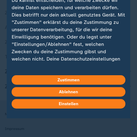
Du kannst entscheiden, für welche Zwecke wir
deine Daten speichern und verarbeiten dürfen.
Zuletzt veröffentlicht
Dies betrifft nur dein aktuell genutztes Gerät. Mit
"Zustimmen" erklärst du deine Zustimmung zu
Aktuelle Sendungs-Videos
unserer Datenverarbeitung, für die wir deine
Einwilligung benötigen. Oder du legst unter
ZDFheute Stories
"Einstellungen/Ablehnen" fest, welchen
Zwecken du deine Zustimmung gibst und
Themen im Überblick
welchen nicht. Deine Datenschutzeinstellungen
kannst du jederzeit mit Wirkung für die Zukunft
ZDFheute Update
in deinen Einstellungen widerrufen oder ändern.
Zustimmen
ZDFheute Apps
Hier findest du das Impressum.
Ablehnen
Weitere Informationen findest du in unserer
Datenschutzerklärung.
Einstellen
Nutzungsbedingungen
Datenschutz
Datenschutzeinstellungen
Impressum