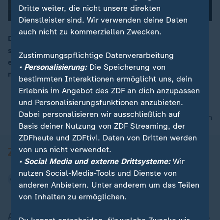
Dritte weiter, die nicht unsere direkten
Dienstleister sind. Wir verwenden deine Daten
auch nicht zu kommerziellen Zwecken.
Die neue Choreographin am Staatsballett München
sagt: Tanz beginnt mit Vertrauen. Emma Portner
00:15
Zustimmungspflichtige Datenverarbeitung
erzählt, warum sie anders arbeitet als viele ihrer meist
• Personalisierung:
Die Speicherung von
männlichen Kollegen.
bestimmten Interaktionen ermöglicht uns, dein
Erlebnis im Angebot des ZDF an dich anzupassen
und Personalisierungsfunktionen anzubieten.
Dabei personalisieren wir ausschließlich auf
nach oben
Basis deiner Nutzung von ZDF Streaming, der
ZDFheute und ZDFtivi. Daten von Dritten werden
von uns nicht verwendet.
• Social Media und externe Drittsysteme:
Wir
nutzen Social-Media-Tools und Dienste von
anderen Anbietern. Unter anderem um das Teilen
von Inhalten zu ermöglichen.
Aktuell bei ZDFheute