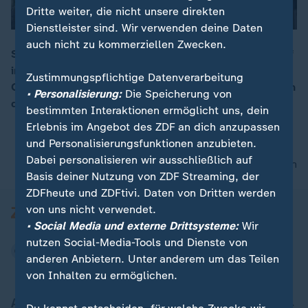
Dritte weiter, die nicht unsere direkten
Dienstleister sind. Wir verwenden deine Daten
auch nicht zu kommerziellen Zwecken.
Seit Wochen wird die Hilfsorganisation SOS-Kinderdorf
in Österreich von Missbrauchsvorwürfen erschüttert.
00:16
Zustimmungspflichtige Datenverarbeitung
Offenbar gab es intern seit Jahren den Verdacht gegen
• Personalisierung:
Die Speicherung von
den 1986 gestorbenen Hermann Gmeiner.
bestimmten Interaktionen ermöglicht uns, dein
Erlebnis im Angebot des ZDF an dich anzupassen
und Personalisierungsfunktionen anzubieten.
Dabei personalisieren wir ausschließlich auf
nach oben
Basis deiner Nutzung von ZDF Streaming, der
ZDFheute und ZDFtivi. Daten von Dritten werden
von uns nicht verwendet.
• Social Media und externe Drittsysteme:
Wir
nutzen Social-Media-Tools und Dienste von
anderen Anbietern. Unter anderem um das Teilen
von Inhalten zu ermöglichen.
Aktuell bei ZDFheute