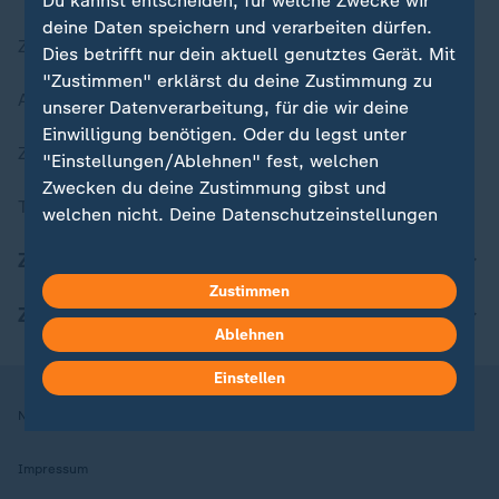
Du kannst entscheiden, für welche Zwecke wir
deine Daten speichern und verarbeiten dürfen.
Zuletzt veröffentlicht
Dies betrifft nur dein aktuell genutztes Gerät. Mit
"Zustimmen" erklärst du deine Zustimmung zu
Aktuelle Sendungs-Videos
unserer Datenverarbeitung, für die wir deine
Einwilligung benötigen. Oder du legst unter
ZDFheute Stories
"Einstellungen/Ablehnen" fest, welchen
Zwecken du deine Zustimmung gibst und
Themen im Überblick
welchen nicht. Deine Datenschutzeinstellungen
kannst du jederzeit mit Wirkung für die Zukunft
ZDFheute Update
in deinen Einstellungen widerrufen oder ändern.
Zustimmen
ZDFheute Apps
Hier findest du das Impressum.
Ablehnen
Weitere Informationen findest du in unserer
Datenschutzerklärung.
Einstellen
Nutzungsbedingungen
Datenschutz
Datenschutzeinstellungen
Impressum