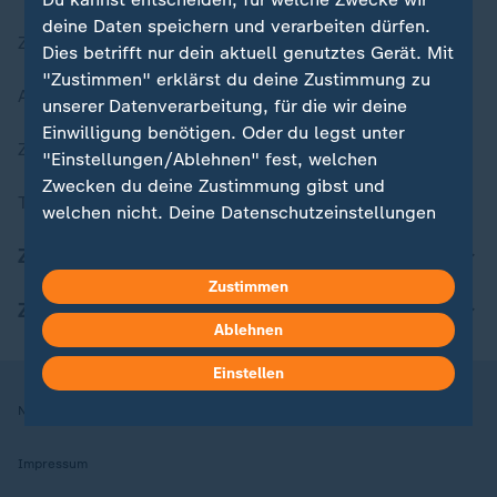
deine Daten speichern und verarbeiten dürfen.
Zuletzt veröffentlicht
Dies betrifft nur dein aktuell genutztes Gerät. Mit
"Zustimmen" erklärst du deine Zustimmung zu
Aktuelle Sendungs-Videos
unserer Datenverarbeitung, für die wir deine
Einwilligung benötigen. Oder du legst unter
ZDFheute Stories
"Einstellungen/Ablehnen" fest, welchen
Zwecken du deine Zustimmung gibst und
Themen im Überblick
welchen nicht. Deine Datenschutzeinstellungen
kannst du jederzeit mit Wirkung für die Zukunft
ZDFheute Update
in deinen Einstellungen widerrufen oder ändern.
Zustimmen
ZDFheute Apps
Hier findest du das Impressum.
Ablehnen
Weitere Informationen findest du in unserer
Datenschutzerklärung.
Einstellen
Nutzungsbedingungen
Datenschutz
Datenschutzeinstellungen
Impressum