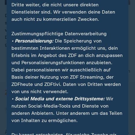
Dritte weiter, die nicht unsere direkten
Dienstleister sind. Wir verwenden deine Daten
Die ansteckenderen Varianten des Coronavirus breiten
auch nicht zu kommerziellen Zwecken.
sich in Deutschland aus. Der Anteil der Mutation stieg
00:14
von knapp 6 auf mehr als 22 Prozent. "Das Virus in
Zustimmungspflichtige Datenverarbeitung
Deutschland wird noch ansteckender und
• Personalisierung:
Die Speicherung von
gefährlicher", so ZDF-Korrespondent Thomas Reichart.
bestimmten Interaktionen ermöglicht uns, dein
Erlebnis im Angebot des ZDF an dich anzupassen
und Personalisierungsfunktionen anzubieten.
Dabei personalisieren wir ausschließlich auf
nach oben
Basis deiner Nutzung von ZDF Streaming, der
ZDFheute und ZDFtivi. Daten von Dritten werden
von uns nicht verwendet.
• Social Media und externe Drittsysteme:
Wir
nutzen Social-Media-Tools und Dienste von
anderen Anbietern. Unter anderem um das Teilen
von Inhalten zu ermöglichen.
Aktuell bei ZDFheute
Du kannst entscheiden, für welche Zwecke wir