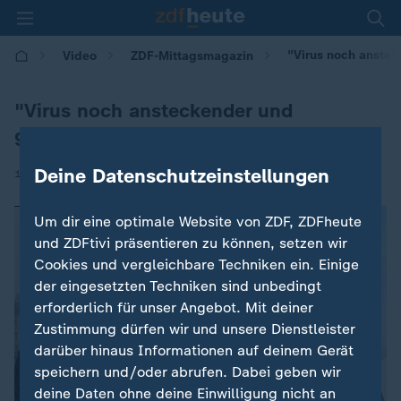
"Virus noch anstec
Video
ZDF-Mittagsmagazin
"Virus noch ansteckender und
gefährlicher"
Deine Datenschutzeinstellungen
|
17.02.2021 | 13:00
Um dir eine optimale Website von ZDF, ZDFheute
und ZDFtivi präsentieren zu können, setzen wir
Cookies und vergleichbare Techniken ein. Einige
der eingesetzten Techniken sind unbedingt
erforderlich für unser Angebot. Mit deiner
Zustimmung dürfen wir und unsere Dienstleister
darüber hinaus Informationen auf deinem Gerät
speichern und/oder abrufen. Dabei geben wir
deine Daten ohne deine Einwilligung nicht an