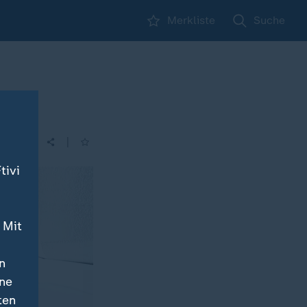
Merkliste
Suche
|
tivi
 Mit
n
ine
ten