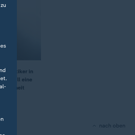
 zu
des
und
 Diabetiker in
et.
nft soll eine
al-
r Klarheit
en
nach oben