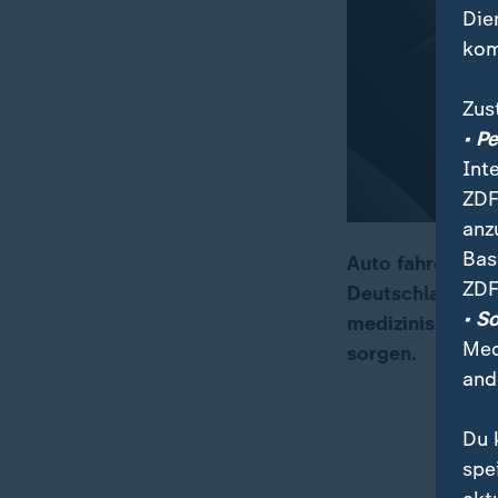
Die
kom
Zus
• P
Int
ZDF
anz
Bas
Auto fahren ist 
ZDF
Deutschland jed
00:05
02:25
• S
medizinische Le
Med
sorgen.
and
Du 
spe