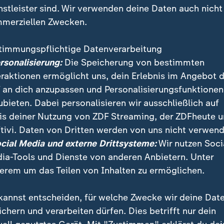
nstleister sind. Wir verwenden deine Daten auch nicht
merziellen Zwecken.
timmungspflichtige Datenverarbeitung
ersonalisierung:
Die Speicherung von bestimmten
eraktionen ermöglicht uns, dein Erlebnis im Angebot 
 an dich anzupassen und Personalisierungsfunktionen
ubieten. Dabei personalisieren wir ausschließlich auf
is deiner Nutzung von ZDF Streaming, der ZDFheute 
für viele Menschen in Deutschland selbstverständlich.
tivi. Daten von Dritten werden von uns nicht verwend
och müssen eine Fahrtauglichkeit nachweisen. In Zuku
ocial Media und externe Drittsysteme:
Wir nutzen Soci
itlinie zum Thema Diabetes im Straßenverkehr für meh
ia-Tools und Dienste von anderen Anbietern. Unter
erem um das Teilen von Inhalten zu ermöglichen.
kannst entscheiden, für welche Zwecke wir deine Dat
ichern und verarbeiten dürfen. Dies betrifft nur dein