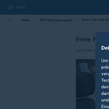
Menü
Freie Fahrt für D
Video
ZDF-Mittagsmagazin
Freie Fahrt
De
22.03.2018 | 13:39
Um 
prä
ver
Tec
dei
dar
und
Ein