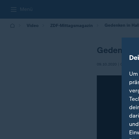
Menü
Gedenken in Hal
Video
ZDF-Mittagsmagazin
Gedenken 
De
09.10.2020 | 05:30
Um 
prä
ver
Tec
dei
dar
und
Ein