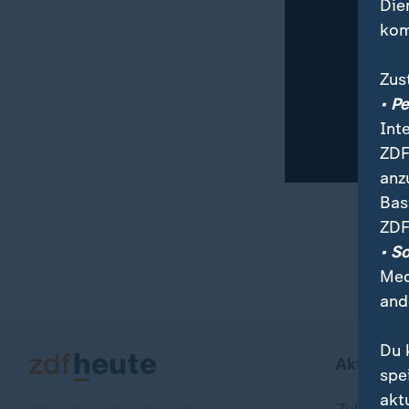
Die
kom
Zus
• P
Int
ZDF
anz
Bas
ZDF
00:15
02:05
• S
Med
and
Du 
Aktuell b
spe
akt