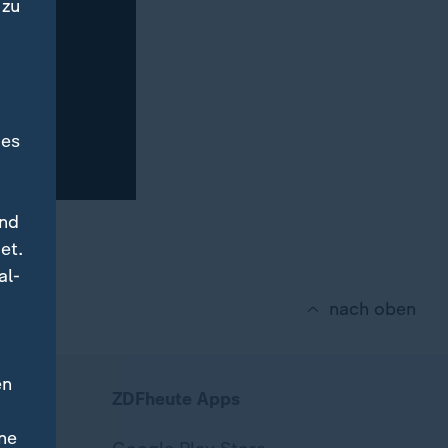
 zu
des
und
et.
al-
nach oben
en
ZDFheute Apps
ne