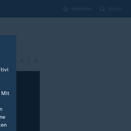
Merkliste
Suche
|
tivi
 Mit
n
ine
ten