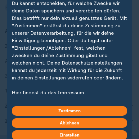
Du kannst entscheiden, für welche Zwecke wir
deine Daten speichern und verarbeiten dürfen.
Dies betrifft nur dein aktuell genutztes Gerät. Mit
"Zustimmen" erklärst du deine Zustimmung zu
Aktuell bei ZDFheute
unserer Datenverarbeitung, für die wir deine
Einwilligung benötigen. Oder du legst unter
Zuletzt veröffentlicht
"Einstellungen/Ablehnen" fest, welchen
Zwecken du deine Zustimmung gibst und
Aktuelle Sendungs-Videos
welchen nicht. Deine Datenschutzeinstellungen
kannst du jederzeit mit Wirkung für die Zukunft
ZDFheute Stories
in deinen Einstellungen widerrufen oder ändern.
Themen im Überblick
Hier findest du das Impressum.
Weitere Informationen findest du in unserer
ZDFheute Update
Datenschutzerklärung.
Zustimmen
ZDFheute Apps
Ablehnen
Einstellen