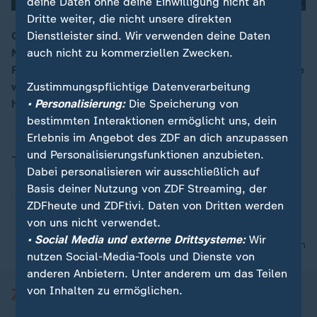
deine Daten ohne deine Einwilligung nicht an
Dritte weiter, die nicht unsere direkten
Ob Krieg, Wirtschaftssorgen oder Herbstgrau – gute
Dienstleister sind. Wir verwenden deine Daten
Nachrichten sind rar. Doch Lachen hilft! Mima-
auch nicht zu kommerziellen Zwecken.
00:15
Reporterin Phylicia Whitney hat sich zeigen lassen, wie
wir mit etwas Humor und Achtsamkeit die Stimmung
Zustimmungspflichtige Datenverarbeitung
heben können.
• Personalisierung:
Die Speicherung von
bestimmten Interaktionen ermöglicht uns, dein
Erlebnis im Angebot des ZDF an dich anzupassen
und Personalisierungsfunktionen anzubieten.
Thema
Dabei personalisieren wir ausschließlich auf
Basis deiner Nutzung von ZDF Streaming, der
Baden-Württemberg
ZDFheute und ZDFtivi. Daten von Dritten werden
von uns nicht verwendet.
• Social Media und externe Drittsysteme:
Wir
nach oben
nutzen Social-Media-Tools und Dienste von
anderen Anbietern. Unter anderem um das Teilen
von Inhalten zu ermöglichen.