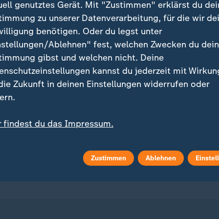
uell genutztes Gerät. Mit "Zustimmen" erklärst du dei
timmung zu unserer Datenverarbeitung, für die wir de
willigung benötigen. Oder du legst unter
nstellungen/Ablehnen" fest, welchen Zwecken du dei
timmung gibst und welchen nicht. Deine
enschutzeinstellungen kannst du jederzeit mit Wirkun
ei ZDFheute
ZDFheute Update
 die Zukunft in deinen Einstellungen widerrufen oder
eröffentlicht
E-Mail-Newsletter
ern.
 Sendungs-Videos
Facebook Messenger
r findest du das Impressum.
tere Informationen findest du in unserer
 Stories
WhatsApp-Channel
enschutzerklärung.
Zustimmen
Ablehnen
Einstel
m Überblick
ZDFheute Update Archiv