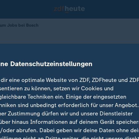
 um Jobs bei Bosch
 Sorge um Jobs bei Bosch
ine Datenschutzeinstellungen
06.11.2025 
dir eine optimale Website von ZDF, ZDFheute und ZDF
sentieren zu können, setzen wir Cookies und
gleichbare Techniken ein. Einige der eingesetzten
hniken sind unbedingt erforderlich für unser Angebot.
ner Zustimmung dürfen wir und unsere Dienstleister
über hinaus Informationen auf deinem Gerät speicher
/oder abrufen. Dabei geben wir deine Daten ohne de
willigung nicht an Dritte weiter, die nicht unsere direk