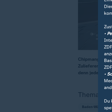
Die
kom
Zus
• P
Int
ZDF
anz
Chipmangel, Zoll
Bas
Zulieferer wie B
ZDF
00:23
06:15
denn jede fünfte
• S
Med
and
Thema
Du 
Baden-Württembe
spe