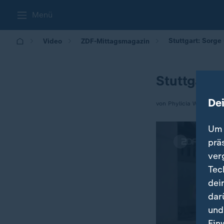
Menü
Stuttgart: Sorge
Video
ZDF-Mittagsmagazin
Stuttgart:
De
von Phylicia Whitney
Um 
prä
ver
Tec
dei
dar
und
Ein