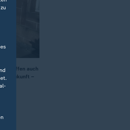
 zu
des
rie treffen auch
und
 ihre Zukunft –
et.
al-
en