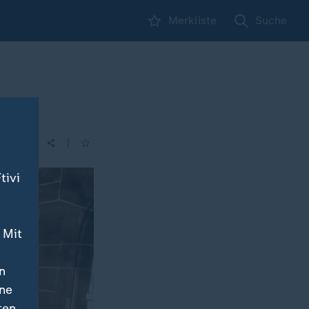
Merkliste
Suche
|
| 12:10
tivi
 Mit
n
ine
ten