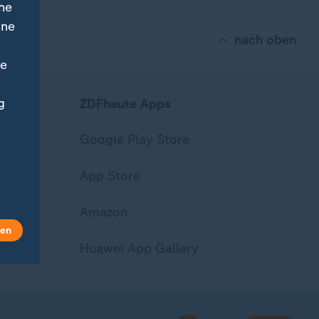
ne
ine
nach oben
ne
g
ZDFheute Apps
Google Play Store
App Store
Amazon
len
Huawei App Gallery