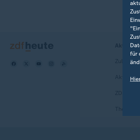
akt
Zus
Ein
"Ei
Zus
Dat
Aktuell b
für
Zuletzt v
änd
Aktuelle
Hie
Wei
ZDFheute
Dat
Themen i