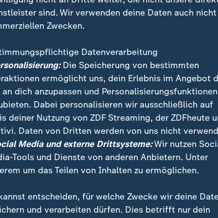
nstleister sind. Wir verwenden deine Daten auch nicht
merziellen Zwecken.
timmungspflichtige Datenverarbeitung
ersonalisierung:
Die Speicherung von bestimmten
eraktionen ermöglicht uns, dein Erlebnis im Angebot 
 an dich anzupassen und Personalisierungsfunktionen
ubieten. Dabei personalisieren wir ausschließlich auf
streit, Elektromobilität: Die Probleme der Autoindust
is deiner Nutzung von ZDF Streaming, der ZDFheute 
osch hart. In Gerlingen bei Stuttgart bangen viele um
tivi. Daten von Dritten werden von uns nicht verwend
 Stelle könnte wegfallen.
ocial Media und externe Drittsysteme:
Wir nutzen Soci
ia-Tools und Dienste von anderen Anbietern. Unter
erem um das Teilen von Inhalten zu ermöglichen.
kannst entscheiden, für welche Zwecke wir deine Dat
rg
ichern und verarbeiten dürfen. Dies betrifft nur dein