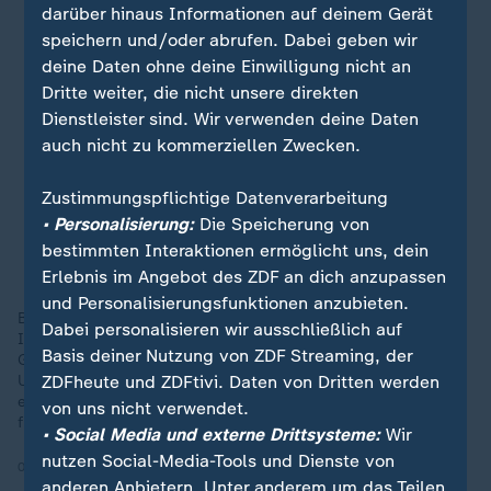
darüber hinaus Informationen auf deinem Gerät
speichern und/oder abrufen. Dabei geben wir
deine Daten ohne deine Einwilligung nicht an
Dritte weiter, die nicht unsere direkten
Dienstleister sind. Wir verwenden deine Daten
auch nicht zu kommerziellen Zwecken.
Zustimmungspflichtige Datenverarbeitung
• Personalisierung:
Die Speicherung von
bestimmten Interaktionen ermöglicht uns, dein
Erlebnis im Angebot des ZDF an dich anzupassen
und Personalisierungsfunktionen anzubieten.
Bundeskanzler Friedrich Merz hat bei seinem ersten Besuch in
Dabei personalisieren wir ausschließlich auf
Israel Unterstützung und Solidarität zugesichert. In
Basis deiner Nutzung von ZDF Streaming, der
Gesprächen mit Premier Netanjahu zeigte sich jedoch
Uneinigkeit über die Zukunft des Gazastreifens. Außerdem
ZDFheute und ZDFtivi. Daten von Dritten werden
erinnerte Merz in Yad Vashem an die deutsche Verantwortung
von uns nicht verwendet.
für die Verbrechen der Shoa.
• Social Media und externe Drittsysteme:
Wir
nutzen Social-Media-Tools und Dienste von
07.12.2025 | 2:14 min
anderen Anbietern. Unter anderem um das Teilen