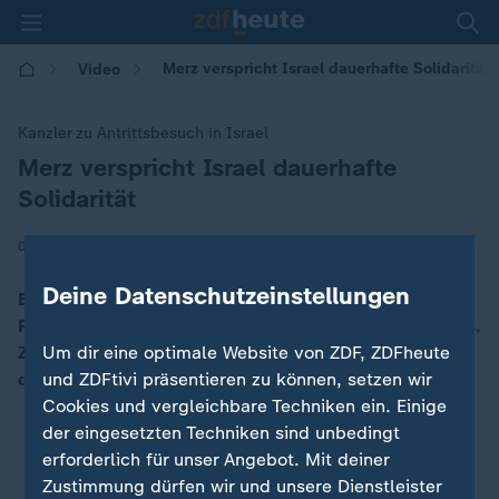
Merz verspricht Israel dauerhafte Solidarität
Video
Kanzler zu Antrittsbesuch in Israel
Merz verspricht Israel dauerhafte
:
Solidarität
|
07.12.2025 | 17:19
Deine Datenschutzeinstellungen
Beim Antrittsbesuch in Israel bekräftigt Kanzler
Friedrich Merz die dauerhafte Solidarität Deutschlands.
Zugleich zeigen sich Differenzen mit Netanjahu über
Um dir eine optimale Website von ZDF, ZDFheute
den Gazastreifen.
und ZDFtivi präsentieren zu können, setzen wir
Cookies und vergleichbare Techniken ein. Einige
der eingesetzten Techniken sind unbedingt
erforderlich für unser Angebot. Mit deiner
Zustimmung dürfen wir und unsere Dienstleister