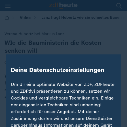
Lanz fragt Hubertz wie sie schnelles Bauen e
Video
Verena Hubertz bei Markus Lanz
WIe die Bauministerin die Kosten
:
senken will
|
05.06.2025 | 10:13
Deine Datenschutzeinstellungen
Verena Hubertz (SPD) erklärt bei Markus Lanz, wie die
Kosten für den Wohnungsbau sinken sollen. Dabei
Um dir eine optimale Website von ZDF, ZDFheute
stellt sie klar, der Staat könne "nicht alles mit Geld
und ZDFtivi präsentieren zu können, setzen wir
zuschütten".
Cookies und vergleichbare Techniken ein. Einige
der eingesetzten Techniken sind unbedingt
erforderlich für unser Angebot. Mit deiner
Zustimmung dürfen wir und unsere Dienstleister
darüber hinaus Informationen auf deinem Gerät