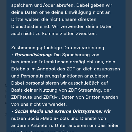
speichern und/oder abrufen. Dabei geben wir
deine Daten ohne deine Einwilligung nicht an
Dritte weiter, die nicht unsere direkten
Dienstleister sind. Wir verwenden deine Daten
auch nicht zu kommerziellen Zwecken.
Zustimmungspflichtige Datenverarbeitung
• Personalisierung:
Die Speicherung von
bestimmten Interaktionen ermöglicht uns, dein
Erlebnis im Angebot des ZDF an dich anzupassen
und Personalisierungsfunktionen anzubieten.
Dabei personalisieren wir ausschließlich auf
Man müsse sich bemühen, dass Leute ins Handwerk mit
Basis deiner Nutzung von ZDF Streaming, der
reingehen, so die Bauministerin bei Lanz. Es brauche Leute im
Land, die anpacken, nicht nur diejenigen die in Talkshows
ZDFheute und ZDFtivi. Daten von Dritten werden
sitzen.
von uns nicht verwendet.
• Social Media und externe Drittsysteme:
Wir
05.06.2025 | 1:19 min
nutzen Social-Media-Tools und Dienste von
anderen Anbietern. Unter anderem um das Teilen