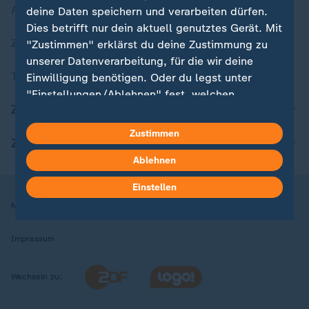
Aktuelle Sendungs-Videos
deine Daten speichern und verarbeiten dürfen.
Dies betrifft nur dein aktuell genutztes Gerät. Mit
ZDFheute Stories
"Zustimmen" erklärst du deine Zustimmung zu
unserer Datenverarbeitung, für die wir deine
Themen im Überblick
Einwilligung benötigen. Oder du legst unter
"Einstellungen/Ablehnen" fest, welchen
ZDFheute Update
Zwecken du deine Zustimmung gibst und
welchen nicht. Deine Datenschutzeinstellungen
Zustimmen
ZDFheute Apps
kannst du jederzeit mit Wirkung für die Zukunft
in deinen Einstellungen widerrufen oder ändern.
Ablehnen
Einstellen
Hier findest du das Impressum.
Nutzungsbedingungen
Datenschutz
Datenschutzeinstellungen
Weitere Informationen findest du in unserer
Datenschutzerklärung.
Impressum
Wechseln zu: