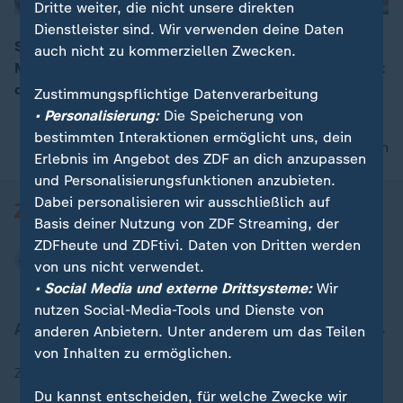
Dritte weiter, die nicht unsere direkten
Dienstleister sind. Wir verwenden deine Daten
Statements von Frankreichs Präsident Emmanuel
auch nicht zu kommerziellen Zwecken.
Macron und Bundeskanzler Friedrich Merz zum Auftakt
des Deutsch-Französischen Ministerrats
Zustimmungspflichtige Datenverarbeitung
• Personalisierung:
Die Speicherung von
bestimmten Interaktionen ermöglicht uns, dein
nach oben
Erlebnis im Angebot des ZDF an dich anzupassen
und Personalisierungsfunktionen anzubieten.
Dabei personalisieren wir ausschließlich auf
Basis deiner Nutzung von ZDF Streaming, der
ZDFheute und ZDFtivi. Daten von Dritten werden
von uns nicht verwendet.
• Social Media und externe Drittsysteme:
Wir
nutzen Social-Media-Tools und Dienste von
Aktuell bei ZDFheute
anderen Anbietern. Unter anderem um das Teilen
von Inhalten zu ermöglichen.
Zuletzt veröffentlicht
Du kannst entscheiden, für welche Zwecke wir