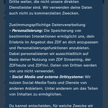
Dritte weiter, die nicht unsere direkten
Dienstleister sind. Wir verwenden deine Daten
Andrea Nahles (Vorstandsvorsitzende Bundesagentur
auch nicht zu kommerziellen Zwecken.
für Arbeit) stellt die aktuellen Arbeitsmarktzahlen vor
00:05
Zustimmungspflichtige Datenverarbeitung
• Personalisierung:
Die Speicherung von
nach oben
bestimmten Interaktionen ermöglicht uns, dein
Erlebnis im Angebot des ZDF an dich anzupassen
und Personalisierungsfunktionen anzubieten.
Dabei personalisieren wir ausschließlich auf
Basis deiner Nutzung von ZDF Streaming, der
ZDFheute und ZDFtivi. Daten von Dritten werden
von uns nicht verwendet.
• Social Media und externe Drittsysteme:
Wir
Aktuell bei ZDFheute
nutzen Social-Media-Tools und Dienste von
anderen Anbietern. Unter anderem um das Teilen
von Inhalten zu ermöglichen.
Zuletzt veröffentlicht
Du kannst entscheiden, für welche Zwecke wir
Aktuelle Sendungs-Videos