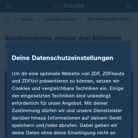
Bundesagentur meldet dre
Video
phoenix vor ort
Bundesagentur meldet drei Millionen
Arbeitslose
Deine Datenschutzeinstellungen
|
29.08.2025 | 14:49
Um dir eine optimale Website von ZDF, ZDFheute
und ZDFtivi präsentieren zu können, setzen wir
Cookies und vergleichbare Techniken ein. Einige
der eingesetzten Techniken sind unbedingt
erforderlich für unser Angebot. Mit deiner
Zustimmung dürfen wir und unsere Dienstleister
darüber hinaus Informationen auf deinem Gerät
speichern und/oder abrufen. Dabei geben wir
deine Daten ohne deine Einwilligung nicht an