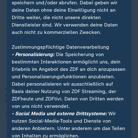
speichern und/oder abrufen. Dabei geben wir
deine Daten ohne deine Einwilligung nicht an
Dritte weiter, die nicht unsere direkten
Dienstleister sind. Wir verwenden deine Daten
auch nicht zu kommerziellen Zwecken.
Zustimmungspflichtige Datenverarbeitung
• Personalisierung:
Die Speicherung von
bestimmten Interaktionen ermöglicht uns, dein
Erlebnis im Angebot des ZDF an dich anzupassen
und Personalisierungsfunktionen anzubieten.
Dabei personalisieren wir ausschließlich auf
"Ich mache diesen von Männern dominierten Beruf und ich
Basis deiner Nutzung von ZDF Streaming, der
mache ihn mit großer Leidenschaft", so Rangerin Oriah
ZDFheute und ZDFtivi. Daten von Dritten werden
Nthobatsang.
von uns nicht verwendet.
• Social Media und externe Drittsysteme:
Wir
15.07.2025 | 1:21 min
nutzen Social-Media-Tools und Dienste von
anderen Anbietern. Unter anderem um das Teilen
von Inhalten zu ermöglichen.