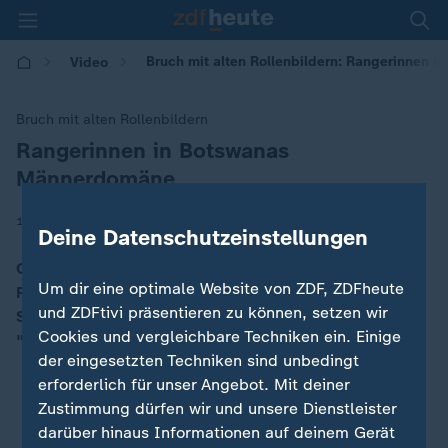
Bruch mit alten Rollenbildern: Rangerinnen i
Video
Bruch mit alten Rollenbildern
Rangerinnen in Botswanas
:
Männerdomäne
|
15.07.2025 | 08:21
Deine Datenschutzeinstellungen
Oriah Nthobatsang ist eine der wenigen weiblichen
Um dir eine optimale Website von ZDF, ZDFheute
Parkrangerinnen im Chobe National Park in Botswana.
und ZDFtivi präsentieren zu können, setzen wir
Sie und die anderen Rangerinnen nennen sich die
Cookies und vergleichbare Techniken ein. Einige
"Chobe Angels".
der eingesetzten Techniken sind unbedingt
erforderlich für unser Angebot. Mit deiner
Zustimmung dürfen wir und unsere Dienstleister
darüber hinaus Informationen auf deinem Gerät