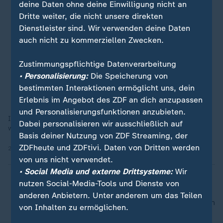
deine Daten ohne deine Einwilligung nicht an
Dritte weiter, die nicht unsere direkten
Dienstleister sind. Wir verwenden deine Daten
auch nicht zu kommerziellen Zwecken.
Zustimmungspflichtige Datenverarbeitung
• Personalisierung:
Die Speicherung von
bestimmten Interaktionen ermöglicht uns, dein
Erlebnis im Angebot des ZDF an dich anzupassen
und Personalisierungsfunktionen anzubieten.
In Trier wird hart trainiert, um in der Arena zu bestehen. Ganz
Dabei personalisieren wir ausschließlich auf
wie vor 2.000 Jahren.
Basis deiner Nutzung von ZDF Streaming, der
ZDFheute und ZDFtivi. Daten von Dritten werden
27.07.2025 | 1:29 min
von uns nicht verwendet.
• Social Media und externe Drittsysteme:
Wir
nutzen Social-Media-Tools und Dienste von
anderen Anbietern. Unter anderem um das Teilen
nach oben
von Inhalten zu ermöglichen.