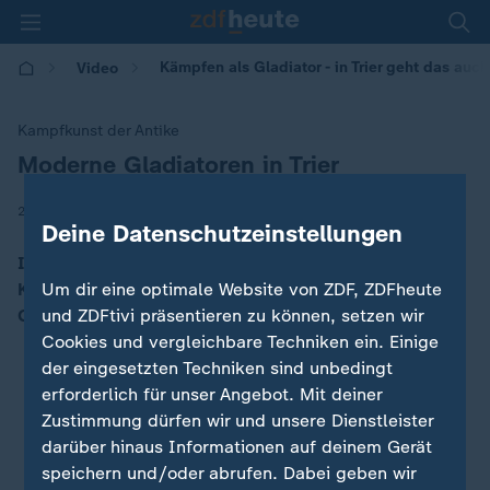
Kämpfen als Gladiator - in Trier geht das auc
Video
Kampfkunst der Antike
Moderne Gladiatoren in Trier
:
|
27.07.2025 | 18:02
Deine Datenschutzeinstellungen
In der Gladiatorenschule Trier ist die Kunst des
Kämpfens erlebbar. Doch was machen die modernen
Um dir eine optimale Website von ZDF, ZDFheute
Gladiatorenkämpfe für die Teilnehmer aus?
und ZDFtivi präsentieren zu können, setzen wir
Cookies und vergleichbare Techniken ein. Einige
der eingesetzten Techniken sind unbedingt
erforderlich für unser Angebot. Mit deiner
Zustimmung dürfen wir und unsere Dienstleister
darüber hinaus Informationen auf deinem Gerät
speichern und/oder abrufen. Dabei geben wir