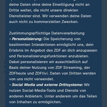
deine Daten ohne deine Einwilligung nicht an
Dritte weiter, die nicht unsere direkten
Dienstleister sind. Wir verwenden deine Daten
auch nicht zu kommerziellen Zwecken.
Zustimmungspflichtige Datenverarbeitung
• Personalisierung:
Die Speicherung von
bestimmten Interaktionen ermöglicht uns, dein
Erlebnis im Angebot des ZDF an dich anzupassen
und Personalisierungsfunktionen anzubieten.
Dabei personalisieren wir ausschließlich auf
Neuer Monat, viele Änderung: Nur noch im November kann das
Basis deiner Nutzung von ZDF Streaming, der
Kulturpass-Budget genutzt werden. Und: Bei Ryanair gibt es
keine Papier-Bordkarten mehr.
ZDFheute und ZDFtivi. Daten von Dritten werden
von uns nicht verwendet.
28.10.2025 | 0:10 min
• Social Media und externe Drittsysteme:
Wir
nutzen Social-Media-Tools und Dienste von
anderen Anbietern. Unter anderem um das Teilen
von Inhalten zu ermöglichen.