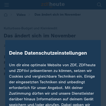
Das ändert sich im November
Video
Kulturbass-Budget und Kleinkredit
Das ändert sich im November
:
|
28.10.2025 | 11:58
Deine Datenschutzeinstellungen
Im November stehen einige Änderungen an: Die
Regeln für Kleinkredite werden strenger, Ryanair
Um dir eine optimale Website von ZDF, ZDFheute
schafft Bordkarten aus Papier ab und die ZDF-
und ZDFtivi präsentieren zu können, setzen wir
Programme gibt es nur noch in HD.
Cookies und vergleichbare Techniken ein. Einige
der eingesetzten Techniken sind unbedingt
erforderlich für unser Angebot. Mit deiner
Zustimmung dürfen wir und unsere Dienstleister
darüber hinaus Informationen auf deinem Gerät
speichern und/oder abrufen. Dabei geben wir