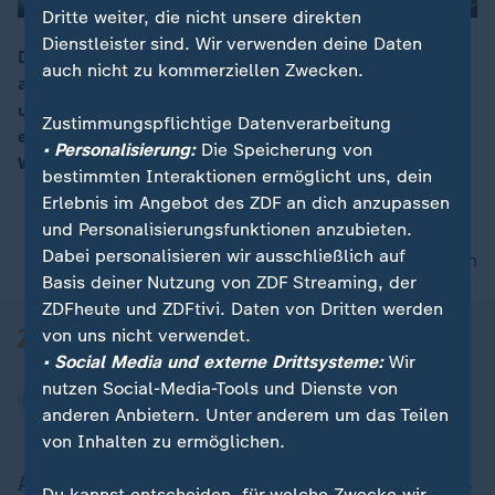
Dritte weiter, die nicht unsere direkten
Dienstleister sind. Wir verwenden deine Daten
Die Regale bei Deutschlands größter Kleiderkammer
auch nicht zu kommerziellen Zwecken.
am Hamburger Hafen sind teilweise leer. Im Frühjahr
00:16
und im Lockdown waren die Lager noch voll, nun fehlt
Zustimmungspflichtige Datenverarbeitung
es an allen Ecken und Enden. Es fehlt besonders an
• Personalisierung:
Die Speicherung von
Winterkleidung.
bestimmten Interaktionen ermöglicht uns, dein
Erlebnis im Angebot des ZDF an dich anzupassen
und Personalisierungsfunktionen anzubieten.
Dabei personalisieren wir ausschließlich auf
nach oben
Basis deiner Nutzung von ZDF Streaming, der
ZDFheute und ZDFtivi. Daten von Dritten werden
von uns nicht verwendet.
• Social Media und externe Drittsysteme:
Wir
nutzen Social-Media-Tools und Dienste von
anderen Anbietern. Unter anderem um das Teilen
von Inhalten zu ermöglichen.
Aktuell bei ZDFheute
Du kannst entscheiden, für welche Zwecke wir