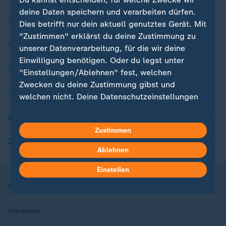
deine Daten speichern und verarbeiten dürfen.
Zuletzt veröffentlicht
Dies betrifft nur dein aktuell genutztes Gerät. Mit
"Zustimmen" erklärst du deine Zustimmung zu
Aktuelle Sendungs-Videos
unserer Datenverarbeitung, für die wir deine
Einwilligung benötigen. Oder du legst unter
ZDFheute Stories
"Einstellungen/Ablehnen" fest, welchen
Zwecken du deine Zustimmung gibst und
Themen im Überblick
welchen nicht. Deine Datenschutzeinstellungen
kannst du jederzeit mit Wirkung für die Zukunft
ZDFheute Update
in deinen Einstellungen widerrufen oder ändern.
Zustimmen
ZDFheute Apps
Hier findest du das Impressum.
Ablehnen
Weitere Informationen findest du in unserer
Datenschutzerklärung.
Einstellen
Nutzungsbedingungen
Datenschutz
Datenschutzeinstellungen
Impressum