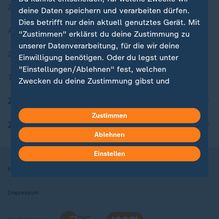
Zuletzt veröffentlicht
deine Daten speichern und verarbeiten dürfen.
Dies betrifft nur dein aktuell genutztes Gerät. Mit
Aktuelle Sendungs-Videos
"Zustimmen" erklärst du deine Zustimmung zu
unserer Datenverarbeitung, für die wir deine
ZDFheute Stories
Einwilligung benötigen. Oder du legst unter
"Einstellungen/Ablehnen" fest, welchen
Themen im Überblick
Zwecken du deine Zustimmung gibst und
welchen nicht. Deine Datenschutzeinstellungen
ZDFheute Update
kannst du jederzeit mit Wirkung für die Zukunft
in deinen Einstellungen widerrufen oder ändern.
Zustimmen
ZDFheute Apps
Ablehnen
Hier findest du das Impressum.
Weitere Informationen findest du in unserer
Einstellen
Datenschutzerklärung.
Nutzungsbedingungen
Datenschutz
Datenschutzeinstellungen
Impressum