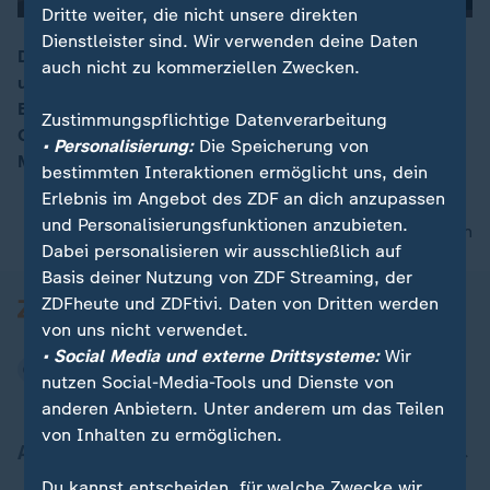
Dritte weiter, die nicht unsere direkten
Dienstleister sind. Wir verwenden deine Daten
Die Themen der "Kulturzeit" vom 01.07.2026: Single
auch nicht zu kommerziellen Zwecken.
und glücklich, Hijab und Feministin? Gespräch mit Nur
00:20
El-Huda Chehade, 30 Jahre Schweizer
Zustimmungspflichtige Datenverarbeitung
Gleichstellungsgesetz, Hans Werner Henze, Angela
• Personalisierung:
Die Speicherung von
Merkel.
bestimmten Interaktionen ermöglicht uns, dein
Erlebnis im Angebot des ZDF an dich anzupassen
und Personalisierungsfunktionen anzubieten.
nach oben
Dabei personalisieren wir ausschließlich auf
Basis deiner Nutzung von ZDF Streaming, der
ZDFheute und ZDFtivi. Daten von Dritten werden
von uns nicht verwendet.
• Social Media und externe Drittsysteme:
Wir
nutzen Social-Media-Tools und Dienste von
anderen Anbietern. Unter anderem um das Teilen
von Inhalten zu ermöglichen.
Aktuell bei ZDFheute
Du kannst entscheiden, für welche Zwecke wir