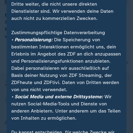
Dritte weiter, die nicht unsere direkten
Dienstleister sind. Wir verwenden deine Daten
Beim Brand in einem mehrstöckigen Wohnhaus in
auch nicht zu kommerziellen Zwecken.
Saarbrücken sind am Sonntag mindestens vier
00:05
Menschen ums Leben gekommen. Mindestens 14
Zustimmungspflichtige Datenverarbeitung
weitere sind verletzt worden.
• Personalisierung:
Die Speicherung von
bestimmten Interaktionen ermöglicht uns, dein
Erlebnis im Angebot des ZDF an dich anzupassen
und Personalisierungsfunktionen anzubieten.
nach oben
Dabei personalisieren wir ausschließlich auf
Basis deiner Nutzung von ZDF Streaming, der
ZDFheute und ZDFtivi. Daten von Dritten werden
von uns nicht verwendet.
• Social Media und externe Drittsysteme:
Wir
nutzen Social-Media-Tools und Dienste von
anderen Anbietern. Unter anderem um das Teilen
von Inhalten zu ermöglichen.
Aktuell bei ZDFheute
Du kannst entscheiden, für welche Zwecke wir