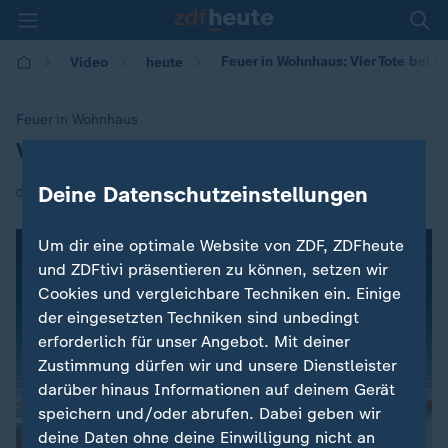
Feuer in Wohnhaus: Vier Tote bei 
Video
heute
Feuer in Wohnhaus
Vier Tote bei Brand in Saarbrücken
:
Deine Datenschutzeinstellungen
|
03.12.2017 | 17:00
Um dir eine optimale Website von ZDF, ZDFheute
und ZDFtivi präsentieren zu können, setzen wir
Cookies und vergleichbare Techniken ein. Einige
der eingesetzten Techniken sind unbedingt
erforderlich für unser Angebot. Mit deiner
Zustimmung dürfen wir und unsere Dienstleister
darüber hinaus Informationen auf deinem Gerät
speichern und/oder abrufen. Dabei geben wir
deine Daten ohne deine Einwilligung nicht an