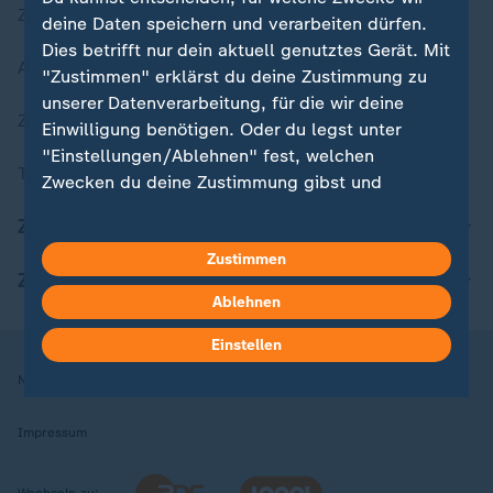
Zuletzt veröffentlicht
deine Daten speichern und verarbeiten dürfen.
Dies betrifft nur dein aktuell genutztes Gerät. Mit
Aktuelle Sendungs-Videos
"Zustimmen" erklärst du deine Zustimmung zu
unserer Datenverarbeitung, für die wir deine
ZDFheute Stories
Einwilligung benötigen. Oder du legst unter
"Einstellungen/Ablehnen" fest, welchen
Themen im Überblick
Zwecken du deine Zustimmung gibst und
welchen nicht. Deine Datenschutzeinstellungen
ZDFheute Update
kannst du jederzeit mit Wirkung für die Zukunft
Zustimmen
in deinen Einstellungen widerrufen oder ändern.
ZDFheute Apps
Ablehnen
Hier findest du das Impressum.
Weitere Informationen findest du in unserer
Einstellen
Datenschutzerklärung.
Nutzungsbedingungen
Datenschutz
Datenschutzeinstellungen
Impressum