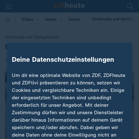
Vorfreude auf Heiliga
Video
heute
heute
Vorfreude auf Heiligabend
Der Weihnachtsmann ist unterwegs
:
Deine Datenschutzeinstellungen
|
23.12.2017 | 12:16
Um dir eine optimale Website von ZDF, ZDFheute
und ZDFtivi präsentieren zu können, setzen wir
Cookies und vergleichbare Techniken ein. Einige
der eingesetzten Techniken sind unbedingt
erforderlich für unser Angebot. Mit deiner
Zustimmung dürfen wir und unsere Dienstleister
darüber hinaus Informationen auf deinem Gerät
speichern und/oder abrufen. Dabei geben wir
deine Daten ohne deine Einwilligung nicht an