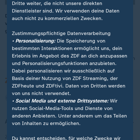
Dritte weiter, die nicht unsere direkten
Dienstleister sind. Wir verwenden deine Daten
Die Wunschzettel sind gelesen, die Geschenke
auch nicht zu kommerziellen Zwecken.
verpackt: Der Weihnachtsmann hat sich auf den Weg
00:06
gemacht. Einer Legende nach kommt er aus Lappland.
Zustimmungspflichtige Datenverarbeitung
• Personalisierung:
Die Speicherung von
bestimmten Interaktionen ermöglicht uns, dein
Erlebnis im Angebot des ZDF an dich anzupassen
nach oben
und Personalisierungsfunktionen anzubieten.
Dabei personalisieren wir ausschließlich auf
Basis deiner Nutzung von ZDF Streaming, der
ZDFheute und ZDFtivi. Daten von Dritten werden
von uns nicht verwendet.
• Social Media und externe Drittsysteme:
Wir
nutzen Social-Media-Tools und Dienste von
anderen Anbietern. Unter anderem um das Teilen
Aktuell bei ZDFheute
von Inhalten zu ermöglichen.
Zuletzt veröffentlicht
Du kannst entscheiden, für welche Zwecke wir