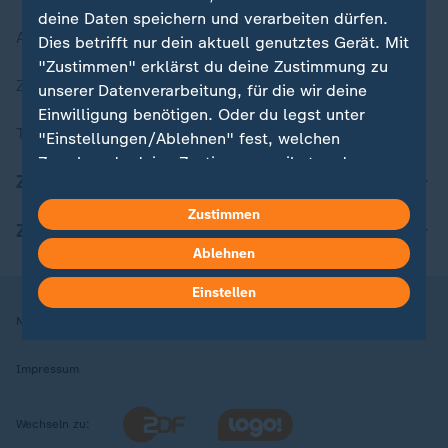
deine Daten speichern und verarbeiten dürfen.
Aktuelle Sendungs-Videos
Dies betrifft nur dein aktuell genutztes Gerät. Mit
"Zustimmen" erklärst du deine Zustimmung zu
ZDFheute Stories
unserer Datenverarbeitung, für die wir deine
Einwilligung benötigen. Oder du legst unter
Themen im Überblick
"Einstellungen/Ablehnen" fest, welchen
Zwecken du deine Zustimmung gibst und
ZDFheute Update
welchen nicht. Deine Datenschutzeinstellungen
kannst du jederzeit mit Wirkung für die Zukunft
Zustimmen
ZDFheute Apps
in deinen Einstellungen widerrufen oder ändern.
Ablehnen
Hier findest du das Impressum.
Einstellen
Weitere Informationen findest du in unserer
Nutzungsbedingungen
Datenschutz
Datenschutzeinstellungen
Datenschutzerklärung.
Impressum
Wechseln zu: