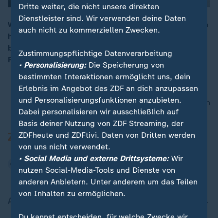
Dritte weiter, die nicht unsere direkten
Dienstleister sind. Wir verwenden deine Daten
Wegen des in der Türkei festgesetzten Pastors Brunson
auch nicht zu kommerziellen Zwecken.
hat die US-Regierung Sanktionen gegen zwei Minister
00:13
beschlossen. ZDF-Korrespondent Brase über die
Zustimmungspflichtige Datenverarbeitung
Reaktion der Türkei auf diese Maßnahme.
• Personalisierung:
Die Speicherung von
bestimmten Interaktionen ermöglicht uns, dein
Erlebnis im Angebot des ZDF an dich anzupassen
und Personalisierungsfunktionen anzubieten.
nach oben
Dabei personalisieren wir ausschließlich auf
Basis deiner Nutzung von ZDF Streaming, der
ZDFheute und ZDFtivi. Daten von Dritten werden
von uns nicht verwendet.
• Social Media und externe Drittsysteme:
Wir
nutzen Social-Media-Tools und Dienste von
anderen Anbietern. Unter anderem um das Teilen
von Inhalten zu ermöglichen.
Aktuell bei ZDFheute
Du kannst entscheiden, für welche Zwecke wir