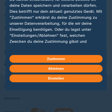
Zuletzt veröffentlicht
deine Daten speichern und verarbeiten dürfen.
Dies betrifft nur dein aktuell genutztes Gerät. Mit
Aktuelle Sendungs-Videos
"Zustimmen" erklärst du deine Zustimmung zu
unserer Datenverarbeitung, für die wir deine
ZDFheute Stories
Einwilligung benötigen. Oder du legst unter
"Einstellungen/Ablehnen" fest, welchen
Themen im Überblick
Zwecken du deine Zustimmung gibst und
welchen nicht. Deine Datenschutzeinstellungen
ZDFheute Update
kannst du jederzeit mit Wirkung für die Zukunft
Zustimmen
in deinen Einstellungen widerrufen oder ändern.
ZDFheute Apps
Ablehnen
Hier findest du das Impressum.
Weitere Informationen findest du in unserer
Einstellen
Datenschutzerklärung.
Nutzungsbedingungen
Datenschutz
Datenschutzeinstellungen
Impressum