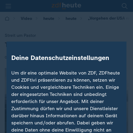
„Vorgehen der USA res
Video
heute
heute
Streit um Pastor
Türkei: "Vorgehen der USA respektlos"
:
Deine Datenschutzeinstellungen
|
02.08.2018 | 09:29
Um dir eine optimale Website von ZDF, ZDFheute
und ZDFtivi präsentieren zu können, setzen wir
Cookies und vergleichbare Techniken ein. Einige
der eingesetzten Techniken sind unbedingt
erforderlich für unser Angebot. Mit deiner
Zustimmung dürfen wir und unsere Dienstleister
darüber hinaus Informationen auf deinem Gerät
speichern und/oder abrufen. Dabei geben wir
deine Daten ohne deine Einwilligung nicht an