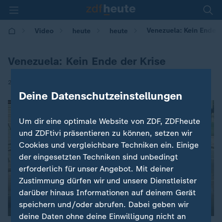
Venezuela: Kein Ende d
Video
heute
heute
Venezuela: Kein Ende der Krise
|
28.07.2017 | 08:46
Deine Datenschutzeinstellungen
Um dir eine optimale Website von ZDF, ZDFheute
und ZDFtivi präsentieren zu können, setzen wir
Cookies und vergleichbare Techniken ein. Einige
der eingesetzten Techniken sind unbedingt
erforderlich für unser Angebot. Mit deiner
Zustimmung dürfen wir und unsere Dienstleister
darüber hinaus Informationen auf deinem Gerät
00:04
speichern und/oder abrufen. Dabei geben wir
deine Daten ohne deine Einwilligung nicht an