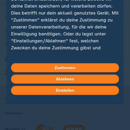
Zuletzt veröffentlicht
deine Daten speichern und verarbeiten dürfen.
Dies betrifft nur dein aktuell genutztes Gerät. Mit
Aktuelle Sendungs-Videos
"Zustimmen" erklärst du deine Zustimmung zu
unserer Datenverarbeitung, für die wir deine
ZDFheute Stories
Einwilligung benötigen. Oder du legst unter
"Einstellungen/Ablehnen" fest, welchen
Themen im Überblick
Zwecken du deine Zustimmung gibst und
welchen nicht. Deine Datenschutzeinstellungen
ZDFheute Update
kannst du jederzeit mit Wirkung für die Zukunft
Zustimmen
in deinen Einstellungen widerrufen oder ändern.
ZDFheute Apps
Ablehnen
Hier findest du das Impressum.
Weitere Informationen findest du in unserer
Einstellen
Datenschutzerklärung.
Nutzungsbedingungen
Datenschutz
Datenschutzeinstellungen
Impressum
Wechseln zu: