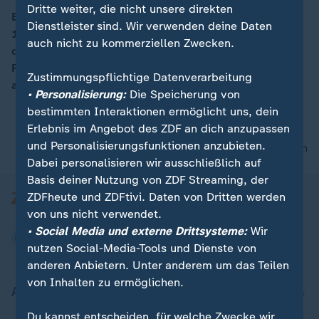
Dritte weiter, die nicht unsere direkten
Bei Protesten gegen die Regierung in Venezuela ist ein
Dienstleister sind. Wir verwenden deine Daten
16-Jähriger Demonstrant getötet worden. Angesichts
auch nicht zu kommerziellen Zwecken.
der schweren politischen Krise im Land hat die US-
Regierung die Ausreise von Diplomaten-Familien
Zustimmungspflichtige Datenverarbeitung
angeordnet.
• Personalisierung:
Die Speicherung von
bestimmten Interaktionen ermöglicht uns, dein
Erlebnis im Angebot des ZDF an dich anzupassen
und Personalisierungsfunktionen anzubieten.
nach oben
Dabei personalisieren wir ausschließlich auf
Basis deiner Nutzung von ZDF Streaming, der
ZDFheute und ZDFtivi. Daten von Dritten werden
von uns nicht verwendet.
• Social Media und externe Drittsysteme:
Wir
nutzen Social-Media-Tools und Dienste von
anderen Anbietern. Unter anderem um das Teilen
von Inhalten zu ermöglichen.
Aktuell bei ZDFheute
Du kannst entscheiden, für welche Zwecke wir