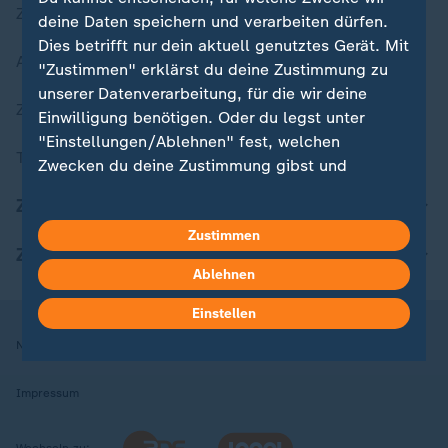
Zuletzt veröffentlicht
deine Daten speichern und verarbeiten dürfen.
Dies betrifft nur dein aktuell genutztes Gerät. Mit
Aktuelle Sendungs-Videos
"Zustimmen" erklärst du deine Zustimmung zu
unserer Datenverarbeitung, für die wir deine
ZDFheute Stories
Einwilligung benötigen. Oder du legst unter
"Einstellungen/Ablehnen" fest, welchen
Themen im Überblick
Zwecken du deine Zustimmung gibst und
welchen nicht. Deine Datenschutzeinstellungen
ZDFheute Update
kannst du jederzeit mit Wirkung für die Zukunft
Zustimmen
in deinen Einstellungen widerrufen oder ändern.
ZDFheute Apps
Ablehnen
Hier findest du das Impressum.
Weitere Informationen findest du in unserer
Einstellen
Datenschutzerklärung.
Nutzungsbedingungen
Datenschutz
Datenschutzeinstellungen
Impressum