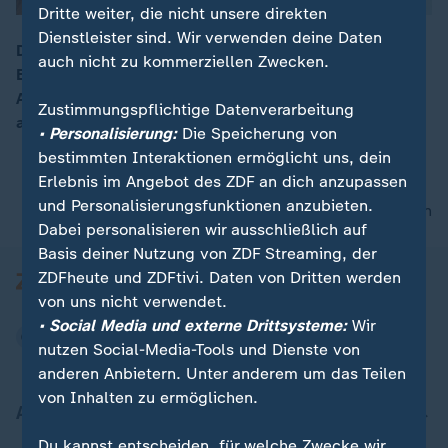
Dritte weiter, die nicht unsere direkten
Dienstleister sind. Wir verwenden deine Daten
Die US-Regierung von Präsident Trump prüft die
auch nicht zu kommerziellen Zwecken.
Einführung von Einfuhrzöllen auf im Ausland gebaute
00:05
Autos. Die Zölle würden besonders deutsche und
Zustimmungspflichtige Datenverarbeitung
andere europäische Hersteller treffen.
• Personalisierung:
Die Speicherung von
bestimmten Interaktionen ermöglicht uns, dein
Erlebnis im Angebot des ZDF an dich anzupassen
und Personalisierungsfunktionen anzubieten.
nach oben
Dabei personalisieren wir ausschließlich auf
Basis deiner Nutzung von ZDF Streaming, der
ZDFheute und ZDFtivi. Daten von Dritten werden
von uns nicht verwendet.
• Social Media und externe Drittsysteme:
Wir
nutzen Social-Media-Tools und Dienste von
anderen Anbietern. Unter anderem um das Teilen
von Inhalten zu ermöglichen.
Aktuell bei ZDFheute
Du kannst entscheiden, für welche Zwecke wir