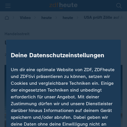
USA prüft Zölle auf Au
Video
heute
heute
Handelsstreit
USA prüft Zölle auf Autos
:
Deine Datenschutzeinstellungen
|
24.05.2018 | 07:09
Um dir eine optimale Website von ZDF, ZDFheute
und ZDFtivi präsentieren zu können, setzen wir
Cookies und vergleichbare Techniken ein. Einige
der eingesetzten Techniken sind unbedingt
erforderlich für unser Angebot. Mit deiner
Zustimmung dürfen wir und unsere Dienstleister
darüber hinaus Informationen auf deinem Gerät
speichern und/oder abrufen. Dabei geben wir
deine Daten ohne deine Einwilligung nicht an