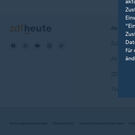
akt
Zus
Ein
"Ei
Aktuell b
Zus
Dat
Zuletzt v
für
änd
Aktuelle
ZDFheute
Hie
Wei
Themen i
Dat
Nutzungsbedingungen
Datenschutz
Datenschutzeinstellungen
Imp