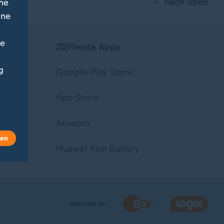
nach oben
ne
ine
ne
ZDFheute Apps
g
Google Play Store
App Store
Amazon
len
Huawei App Gallery
Wechseln zu: