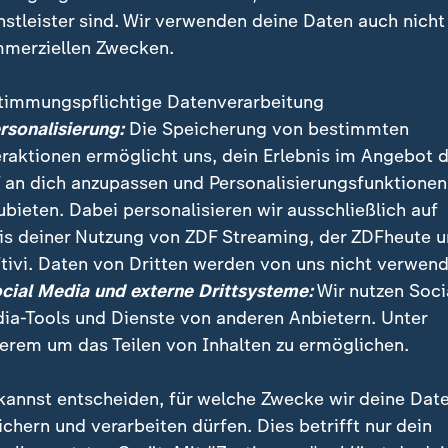
nstleister sind. Wir verwenden deine Daten auch nicht
merziellen Zwecken.
timmungspflichtige Datenverarbeitung
ersonalisierung:
Die Speicherung von bestimmten
eraktionen ermöglicht uns, dein Erlebnis im Angebot 
 an dich anzupassen und Personalisierungsfunktionen
ubieten. Dabei personalisieren wir ausschließlich auf
is deiner Nutzung von ZDF Streaming, der ZDFheute 
tivi. Daten von Dritten werden von uns nicht verwend
 Mecklenburg-Vorpommern hat Ministerpräsident Erw
ocial Media und externe Drittsysteme:
Wir nutzen Soci
ritte Amtszeit gewählt. Der 67-Jährige erhielt bei d
ia-Tools und Dienste von anderen Anbietern. Unter
n 71 abgegebenen Stimmen - bei 29 Gegenstimmen u
erem um das Teilen von Inhalten zu ermöglichen.
kannst entscheiden, für welche Zwecke wir deine Dat
ichern und verarbeiten dürfen. Dies betrifft nur dein