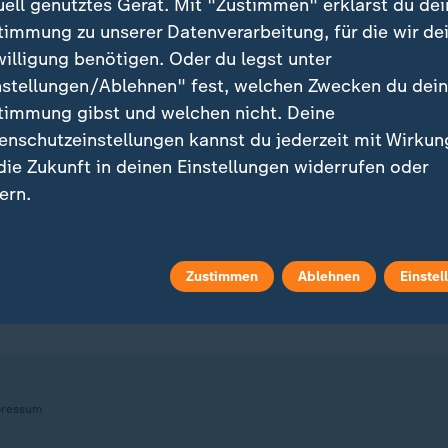
uell genutztes Gerät. Mit "Zustimmen" erklärst du dei
timmung zu unserer Datenverarbeitung, für die wir de
willigung benötigen. Oder du legst unter
nstellungen/Ablehnen" fest, welchen Zwecken du dei
ei ZDFheute
ZDFheute Update
timmung gibst und welchen nicht. Deine
enschutzeinstellungen kannst du jederzeit mit Wirkun
eröffentlicht
E-Mail-Newsletter
 die Zukunft in deinen Einstellungen widerrufen oder
ern.
 Sendungs-Videos
Facebook Messenger
 Stories
WhatsApp-Channel
r findest du das Impressum.
tere Informationen findest du in unserer
Zustimmen
Ablehnen
Einstel
m Überblick
ZDFheute Update Archiv
enschutzerklärung.
ressum