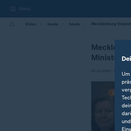
Menü
Mecklenburg-Vorpomm
Video
heute
heute
Mecklenbu
Ministerpr
De
01.11.2016 | 13:56
Um 
prä
ver
Tec
dei
dar
und
Ein