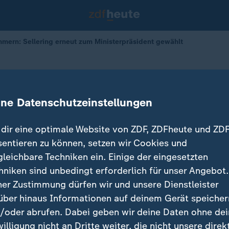
ern: Sellering erneut zum Ministerpräsident gewählt
rg-Vorpommern: Sellering erneut z
äsident gewählt
ine Datenschutzeinstellungen
dir eine optimale Website von ZDF, ZDFheute und ZDF
sentieren zu können, setzen wir Cookies und
gleichbare Techniken ein. Einige der eingesetzten
hniken sind unbedingt erforderlich für unser Angebot.
ner Zustimmung dürfen wir und unsere Dienstleister
über hinaus Informationen auf deinem Gerät speicher
/oder abrufen. Dabei geben wir deine Daten ohne de
willigung nicht an Dritte weiter, die nicht unsere direk