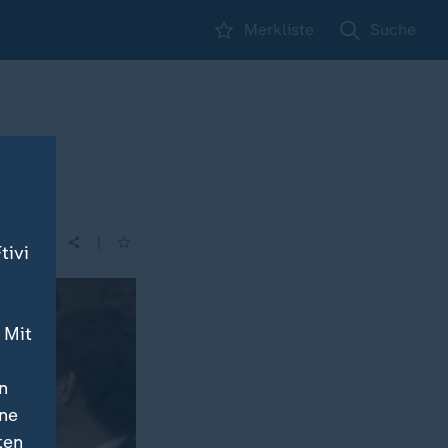
Merkliste
Suche
um
|
tivi
 Mit
n
ine
ten