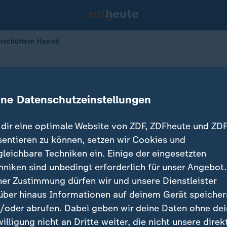
rschüttern Hawaii
uch
rdbeben erschüttern Hawaii
ine Datenschutzeinstellungen
dir eine optimale Website von ZDF, ZDFheute und ZDF
sentieren zu können, setzen wir Cookies und
gleichbare Techniken ein. Einige der eingesetzten
hniken sind unbedingt erforderlich für unser Angebot.
ner Zustimmung dürfen wir und unsere Dienstleister
über hinaus Informationen auf deinem Gerät speicher
/oder abrufen. Dabei geben wir deine Daten ohne de
willigung nicht an Dritte weiter, die nicht unsere direk