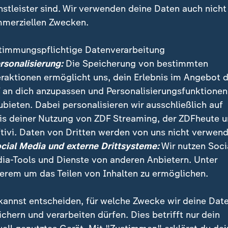
nstleister sind. Wir verwenden deine Daten auch nicht
merziellen Zwecken.
timmungspflichtige Datenverarbeitung
ersonalisierung:
Die Speicherung von bestimmten
eraktionen ermöglicht uns, dein Erlebnis im Angebot 
 an dich anzupassen und Personalisierungsfunktionen
ubieten. Dabei personalisieren wir ausschließlich auf
is deiner Nutzung von ZDF Streaming, der ZDFheute 
tivi. Daten von Dritten werden von uns nicht verwend
ch des Vulkans Kilauea auf Hawaii hat eine Erdbeben
ocial Media und externe Drittsysteme:
Wir nutzen Soci
rmals erschüttert. Hunderte Bewohner mussten in No
ia-Tools und Dienste von anderen Anbietern. Unter
erem um das Teilen von Inhalten zu ermöglichen.
kannst entscheiden, für welche Zwecke wir deine Dat
ichern und verarbeiten dürfen. Dies betrifft nur dein