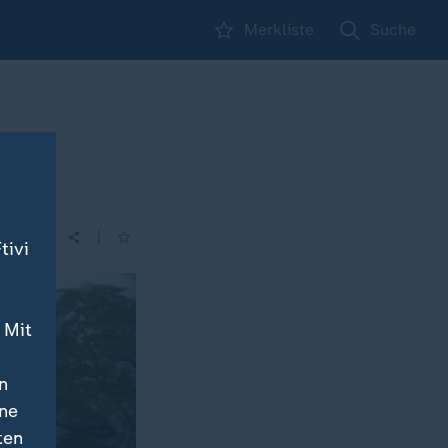
Merkliste
Suche
|
tivi
 Mit
n
ine
ten