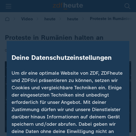
Proteste in Rumänien h
Video
heute
heute
Proteste in Rumänien halten an
|
08.02.2017 | 08:32
Deine Datenschutzeinstellungen
Um dir eine optimale Website von ZDF, ZDFheute
und ZDFtivi präsentieren zu können, setzen wir
Cookies und vergleichbare Techniken ein. Einige
der eingesetzten Techniken sind unbedingt
erforderlich für unser Angebot. Mit deiner
Zustimmung dürfen wir und unsere Dienstleister
darüber hinaus Informationen auf deinem Gerät
speichern und/oder abrufen. Dabei geben wir
00:04
deine Daten ohne deine Einwilligung nicht an