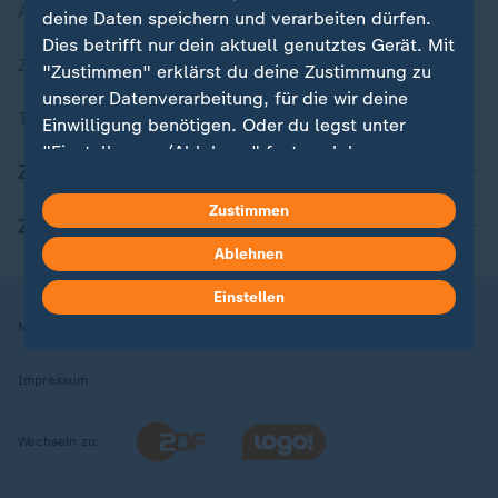
Aktuelle Sendungs-Videos
deine Daten speichern und verarbeiten dürfen.
Dies betrifft nur dein aktuell genutztes Gerät. Mit
ZDFheute Stories
"Zustimmen" erklärst du deine Zustimmung zu
unserer Datenverarbeitung, für die wir deine
Themen im Überblick
Einwilligung benötigen. Oder du legst unter
"Einstellungen/Ablehnen" fest, welchen
ZDFheute Update
Zwecken du deine Zustimmung gibst und
welchen nicht. Deine Datenschutzeinstellungen
Zustimmen
ZDFheute Apps
kannst du jederzeit mit Wirkung für die Zukunft
Ablehnen
in deinen Einstellungen widerrufen oder ändern.
Einstellen
Hier findest du das Impressum.
Nutzungsbedingungen
Datenschutz
Datenschutzeinstellungen
Weitere Informationen findest du in unserer
Datenschutzerklärung.
Impressum
Wechseln zu: