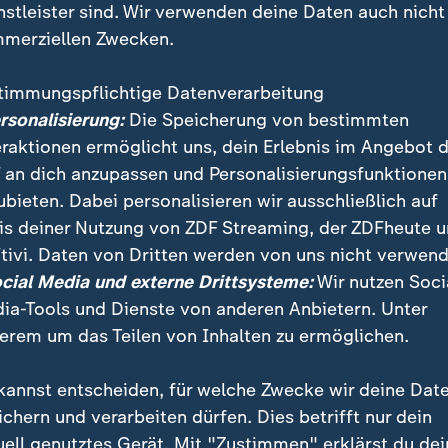
nstleister sind. Wir verwenden deine Daten auch nicht
merziellen Zwecken.
timmungspflichtige Datenverarbeitung
ersonalisierung:
Die Speicherung von bestimmten
eraktionen ermöglicht uns, dein Erlebnis im Angebot 
 an dich anzupassen und Personalisierungsfunktionen
ubieten. Dabei personalisieren wir ausschließlich auf
is deiner Nutzung von ZDF Streaming, der ZDFheute 
sten haben in Bukarest Tausende Demonstranten die
tivi. Daten von Dritten werden von uns nicht verwend
ordern den Rücktritt der rumänischen Regierung.
ocial Media und externe Drittsysteme:
Wir nutzen Soci
ia-Tools und Dienste von anderen Anbietern. Unter
erem um das Teilen von Inhalten zu ermöglichen.
kannst entscheiden, für welche Zwecke wir deine Dat
ichern und verarbeiten dürfen. Dies betrifft nur dein
uell genutztes Gerät. Mit "Zustimmen" erklärst du dei