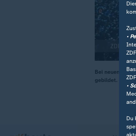
Die
kom
Zus
• P
Int
ZDF
anz
Bas
Bei neuen Prote
ZDF
gebildet. Sie f
00:06
00:18
• S
Med
and
Du 
spe
akt