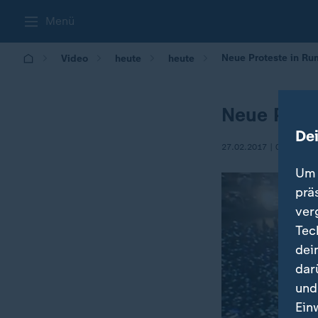
Menü
Neue Proteste in Ru
Video
heute
heute
Neue Prot
De
27.02.2017 | 09:04
Um 
prä
ver
Tec
dei
dar
und
Ein