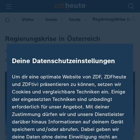
Regierungskrise in Öst
Video
heute
heute
Regierungskrise in Österreich
von Eva Schiller
Deine Datenschutzeinstellungen
|
20.05.2019 | 11:14
Um dir eine optimale Website von ZDF, ZDFheute
und ZDFtivi präsentieren zu können, setzen wir
Cookies und vergleichbare Techniken ein. Einige
der eingesetzten Techniken sind unbedingt
erforderlich für unser Angebot. Mit deiner
Zustimmung dürfen wir und unsere Dienstleister
darüber hinaus Informationen auf deinem Gerät
speichern und/oder abrufen. Dabei geben wir
deine Daten ohne deine Einwilligung nicht an