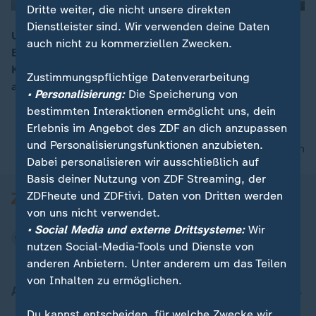
Dritte weiter, die nicht unsere direkten
Dienstleister sind. Wir verwenden deine Daten
Um zu vermeiden, dass Innenminister Kickl die
auch nicht zu kommerziellen Zwecken.
Ermittlungen rund um die Ibiza-Affäre leitet, plant
00:05
Kurz ihn zu entlassen. Die FPÖ hat daraufhin
Zustimmungspflichtige Datenverarbeitung
angekündigt, alle ihre Minister abzuziehen.
• Personalisierung:
Die Speicherung von
bestimmten Interaktionen ermöglicht uns, dein
Erlebnis im Angebot des ZDF an dich anzupassen
und Personalisierungsfunktionen anzubieten.
nach oben
Dabei personalisieren wir ausschließlich auf
Basis deiner Nutzung von ZDF Streaming, der
ZDFheute und ZDFtivi. Daten von Dritten werden
von uns nicht verwendet.
• Social Media und externe Drittsysteme:
Wir
nutzen Social-Media-Tools und Dienste von
anderen Anbietern. Unter anderem um das Teilen
von Inhalten zu ermöglichen.
Aktuell bei ZDFheute
Du kannst entscheiden, für welche Zwecke wir