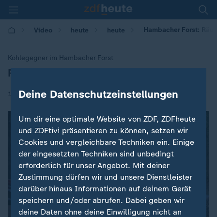
Hambacher Forst: Räum
Video
heute
heute
Kohlegegner im Hambacher Forst
Räumung soll fortgesetzt werden
:
Deine Datenschutzeinstellungen
|
15.09.2018 | 09:10
Um dir eine optimale Website von ZDF, ZDFheute
und ZDFtivi präsentieren zu können, setzen wir
Cookies und vergleichbare Techniken ein. Einige
der eingesetzten Techniken sind unbedingt
erforderlich für unser Angebot. Mit deiner
Zustimmung dürfen wir und unsere Dienstleister
darüber hinaus Informationen auf deinem Gerät
speichern und/oder abrufen. Dabei geben wir
deine Daten ohne deine Einwilligung nicht an