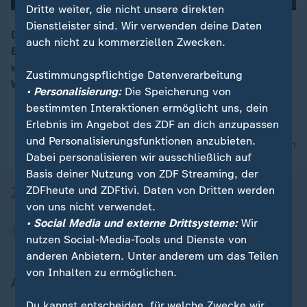
Dritte weiter, die nicht unsere direkten
Dienstleister sind. Wir verwenden deine Daten
Die Polizei will die Räumung der Baumhäuser von
auch nicht zu kommerziellen Zwecken.
Braunkohlegegnern im Hambacher Forst fortsetzen. Es
00:07
werden erneut Proteste gegen die Abholzung des
Zustimmungspflichtige Datenverarbeitung
Waldes erwartet.
• Personalisierung:
Die Speicherung von
bestimmten Interaktionen ermöglicht uns, dein
Erlebnis im Angebot des ZDF an dich anzupassen
und Personalisierungsfunktionen anzubieten.
nach oben
Dabei personalisieren wir ausschließlich auf
Basis deiner Nutzung von ZDF Streaming, der
ZDFheute und ZDFtivi. Daten von Dritten werden
von uns nicht verwendet.
• Social Media und externe Drittsysteme:
Wir
nutzen Social-Media-Tools und Dienste von
anderen Anbietern. Unter anderem um das Teilen
von Inhalten zu ermöglichen.
Aktuell bei ZDFheute
Du kannst entscheiden, für welche Zwecke wir