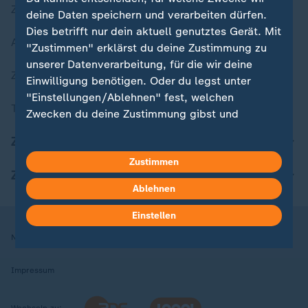
Zuletzt veröffentlicht
deine Daten speichern und verarbeiten dürfen.
Dies betrifft nur dein aktuell genutztes Gerät. Mit
Aktuelle Sendungs-Videos
"Zustimmen" erklärst du deine Zustimmung zu
unserer Datenverarbeitung, für die wir deine
ZDFheute Stories
Einwilligung benötigen. Oder du legst unter
"Einstellungen/Ablehnen" fest, welchen
Themen im Überblick
Zwecken du deine Zustimmung gibst und
welchen nicht. Deine Datenschutzeinstellungen
ZDFheute Update
kannst du jederzeit mit Wirkung für die Zukunft
Zustimmen
in deinen Einstellungen widerrufen oder ändern.
ZDFheute Apps
Ablehnen
Hier findest du das Impressum.
Weitere Informationen findest du in unserer
Einstellen
Datenschutzerklärung.
Nutzungsbedingungen
Datenschutz
Datenschutzeinstellungen
Impressum