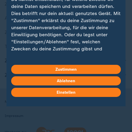
Zuletzt veröffentlicht
deine Daten speichern und verarbeiten dürfen.
Dies betrifft nur dein aktuell genutztes Gerät. Mit
Aktuelle Sendungs-Videos
"Zustimmen" erklärst du deine Zustimmung zu
unserer Datenverarbeitung, für die wir deine
ZDFheute Stories
Einwilligung benötigen. Oder du legst unter
"Einstellungen/Ablehnen" fest, welchen
Themen im Überblick
Zwecken du deine Zustimmung gibst und
welchen nicht. Deine Datenschutzeinstellungen
ZDFheute Update
kannst du jederzeit mit Wirkung für die Zukunft
Zustimmen
in deinen Einstellungen widerrufen oder ändern.
ZDFheute Apps
Ablehnen
Hier findest du das Impressum.
Weitere Informationen findest du in unserer
Einstellen
Datenschutzerklärung.
Nutzungsbedingungen
Datenschutz
Datenschutzeinstellungen
Impressum