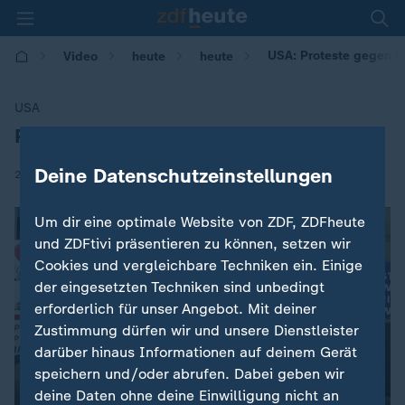
USA: Proteste gegen E
Video
heute
heute
USA
Proteste gegen Einreiseverbot
:
Deine Datenschutzeinstellungen
|
27.06.2018 | 07:04
Um dir eine optimale Website von ZDF, ZDFheute
und ZDFtivi präsentieren zu können, setzen wir
Cookies und vergleichbare Techniken ein. Einige
der eingesetzten Techniken sind unbedingt
erforderlich für unser Angebot. Mit deiner
Zustimmung dürfen wir und unsere Dienstleister
darüber hinaus Informationen auf deinem Gerät
speichern und/oder abrufen. Dabei geben wir
deine Daten ohne deine Einwilligung nicht an