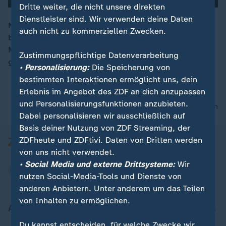
00:04
Dritte weiter, die nicht unsere direkten
Dienstleister sind. Wir verwenden deine Daten
Nach dem US-Urteil zum Einreiseverbot für Bürger
auch nicht zu kommerziellen Zwecken.
bestimmter muslimisch geprägter Länder sind viele
Menschen auf die Straße gegangen. Sie protestierten
Zustimmungspflichtige Datenverarbeitung
gegen die Entscheidung.
• Personalisierung:
Die Speicherung von
bestimmten Interaktionen ermöglicht uns, dein
Erlebnis im Angebot des ZDF an dich anzupassen
und Personalisierungsfunktionen anzubieten.
nach oben
Dabei personalisieren wir ausschließlich auf
Basis deiner Nutzung von ZDF Streaming, der
ZDFheute und ZDFtivi. Daten von Dritten werden
von uns nicht verwendet.
• Social Media und externe Drittsysteme:
Wir
nutzen Social-Media-Tools und Dienste von
anderen Anbietern. Unter anderem um das Teilen
von Inhalten zu ermöglichen.
Aktuell bei ZDFheute
Du kannst entscheiden, für welche Zwecke wir