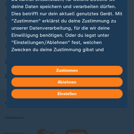
Zuletzt veröffentlicht
deine Daten speichern und verarbeiten dürfen.
Dies betrifft nur dein aktuell genutztes Gerät. Mit
Aktuelle Sendungs-Videos
"Zustimmen" erklärst du deine Zustimmung zu
unserer Datenverarbeitung, für die wir deine
ZDFheute Stories
Einwilligung benötigen. Oder du legst unter
"Einstellungen/Ablehnen" fest, welchen
Themen im Überblick
Zwecken du deine Zustimmung gibst und
welchen nicht. Deine Datenschutzeinstellungen
ZDFheute Update
kannst du jederzeit mit Wirkung für die Zukunft
Zustimmen
in deinen Einstellungen widerrufen oder ändern.
ZDFheute Apps
Ablehnen
Hier findest du das Impressum.
Weitere Informationen findest du in unserer
Einstellen
Datenschutzerklärung.
Nutzungsbedingungen
Datenschutz
Datenschutzeinstellungen
Impressum