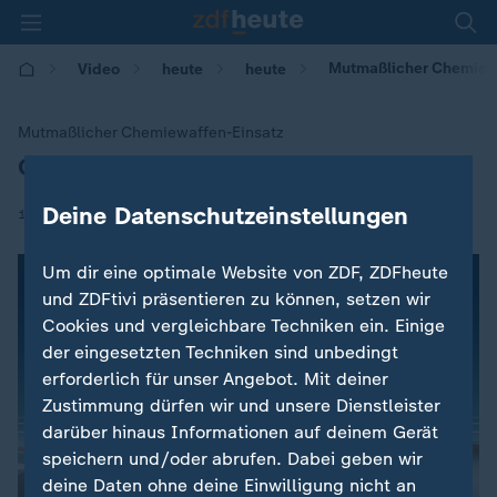
Mutmaßlicher Chemiewa
Video
heute
heute
Mutmaßlicher Chemiewaffen-Einsatz
OPCW ermittelt in Syrien
:
Deine Datenschutzeinstellungen
|
18.04.2018 | 09:24
Um dir eine optimale Website von ZDF, ZDFheute
und ZDFtivi präsentieren zu können, setzen wir
Cookies und vergleichbare Techniken ein. Einige
der eingesetzten Techniken sind unbedingt
erforderlich für unser Angebot. Mit deiner
Zustimmung dürfen wir und unsere Dienstleister
darüber hinaus Informationen auf deinem Gerät
speichern und/oder abrufen. Dabei geben wir
deine Daten ohne deine Einwilligung nicht an