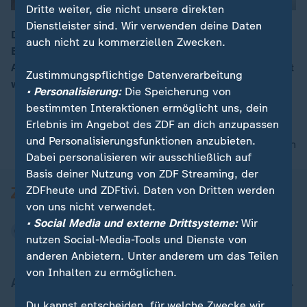
Dritte weiter, die nicht unsere direkten
Dienstleister sind. Wir verwenden deine Daten
Die Experten der OPCW sollen im syrischen Duma ihre
auch nicht zu kommerziellen Zwecken.
00:05
Ermittlungen aufnehmen. Sie wollen herausfinden, ob
Anfang April Chemiewaffen gegen Zivilisten eingesetzt
Zustimmungspflichtige Datenverarbeitung
wurden.
• Personalisierung:
Die Speicherung von
bestimmten Interaktionen ermöglicht uns, dein
Erlebnis im Angebot des ZDF an dich anzupassen
und Personalisierungsfunktionen anzubieten.
nach oben
Dabei personalisieren wir ausschließlich auf
Basis deiner Nutzung von ZDF Streaming, der
ZDFheute und ZDFtivi. Daten von Dritten werden
von uns nicht verwendet.
• Social Media und externe Drittsysteme:
Wir
nutzen Social-Media-Tools und Dienste von
anderen Anbietern. Unter anderem um das Teilen
von Inhalten zu ermöglichen.
Aktuell bei ZDFheute
Du kannst entscheiden, für welche Zwecke wir