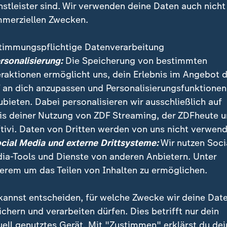
nstleister sind. Wir verwenden deine Daten auch nicht
merziellen Zwecken.
timmungspflichtige Datenverarbeitung
ersonalisierung:
Die Speicherung von bestimmten
eraktionen ermöglicht uns, dein Erlebnis im Angebot 
 an dich anzupassen und Personalisierungsfunktionen
ubieten. Dabei personalisieren wir ausschließlich auf
is deiner Nutzung von ZDF Streaming, der ZDFheute 
aben die Parlamentswahlen begonnen. Knapp fünf Mil
tivi. Daten von Dritten werden von uns nicht verwend
aufgefordert, ihre Stimme abzugeben.
ocial Media und externe Drittsysteme:
Wir nutzen Soci
ia-Tools und Dienste von anderen Anbietern. Unter
erem um das Teilen von Inhalten zu ermöglichen.
kannst entscheiden, für welche Zwecke wir deine Dat
ichern und verarbeiten dürfen. Dies betrifft nur dein
uell genutztes Gerät. Mit "Zustimmen" erklärst du dei