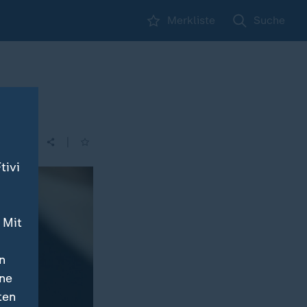
Merkliste
Suche
|
tivi
 Mit
n
ine
ten