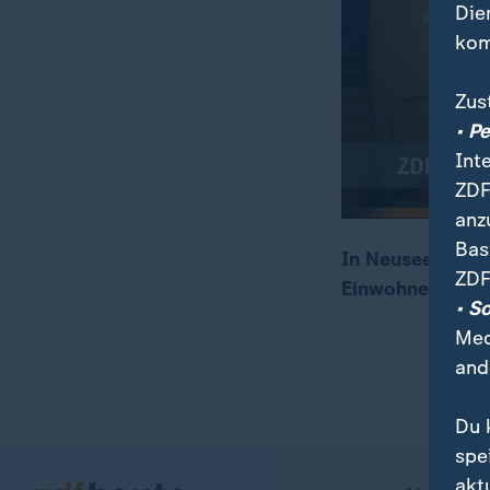
Die
kom
Zus
• P
Int
ZDF
anz
Bas
In Neuseeland h
ZDF
Einwohner sind 
00:04
00:19
• S
Med
and
Du 
spe
akt