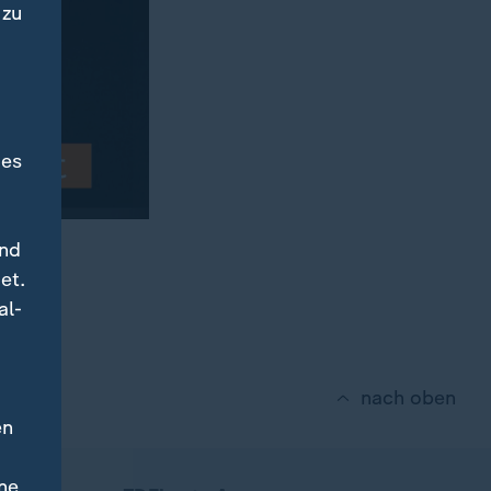
 zu
des
und
lionen
et.
al-
nach oben
en
ne