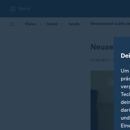
Menü
Neuseeland wählt n
Video
heute
heute
Neuseelan
De
23.09.2017 | 08:32
Um 
prä
ver
Tec
dei
dar
und
Ein