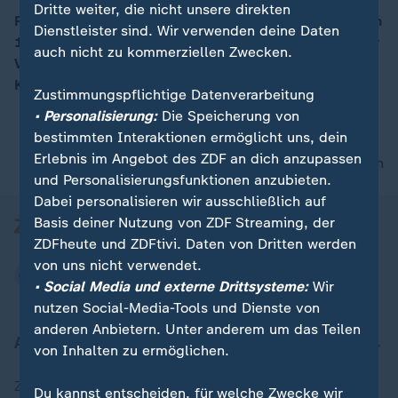
Dritte weiter, die nicht unsere direkten
Peter Hintze gehörte dem Bundestag seit 1990 an, von
Dienstleister sind. Wir verwenden deine Daten
1992 bis 1998 war er Generalsekretär der CDU. Er war
00:06
auch nicht zu kommerziellen Zwecken.
Vertrauter sowohl von Altkanzler Kohl als auch
Kanzlerin Angela Merkel.
Zustimmungspflichtige Datenverarbeitung
• Personalisierung:
Die Speicherung von
bestimmten Interaktionen ermöglicht uns, dein
Erlebnis im Angebot des ZDF an dich anzupassen
nach oben
und Personalisierungsfunktionen anzubieten.
Dabei personalisieren wir ausschließlich auf
Basis deiner Nutzung von ZDF Streaming, der
ZDFheute und ZDFtivi. Daten von Dritten werden
von uns nicht verwendet.
• Social Media und externe Drittsysteme:
Wir
nutzen Social-Media-Tools und Dienste von
anderen Anbietern. Unter anderem um das Teilen
Aktuell bei ZDFheute
von Inhalten zu ermöglichen.
Zuletzt veröffentlicht
Du kannst entscheiden, für welche Zwecke wir