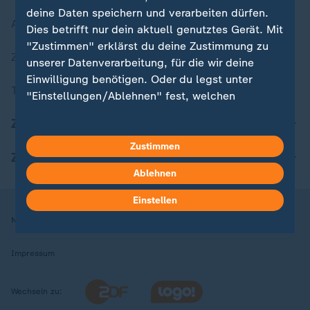
deine Daten speichern und verarbeiten dürfen.
Aktuelle Sendungs-Videos
Dies betrifft nur dein aktuell genutztes Gerät. Mit
"Zustimmen" erklärst du deine Zustimmung zu
ZDFheute Stories
unserer Datenverarbeitung, für die wir deine
Einwilligung benötigen. Oder du legst unter
Themen im Überblick
"Einstellungen/Ablehnen" fest, welchen
Zwecken du deine Zustimmung gibst und
ZDFheute Update
welchen nicht. Deine Datenschutzeinstellungen
kannst du jederzeit mit Wirkung für die Zukunft
Zustimmen
ZDFheute Apps
in deinen Einstellungen widerrufen oder ändern.
Ablehnen
Hier findest du das Impressum.
Einstellen
Weitere Informationen findest du in unserer
Nutzungsbedingungen
Datenschutz
Datenschutzeinstellungen
Datenschutzerklärung.
Impressum
Wechseln zu: