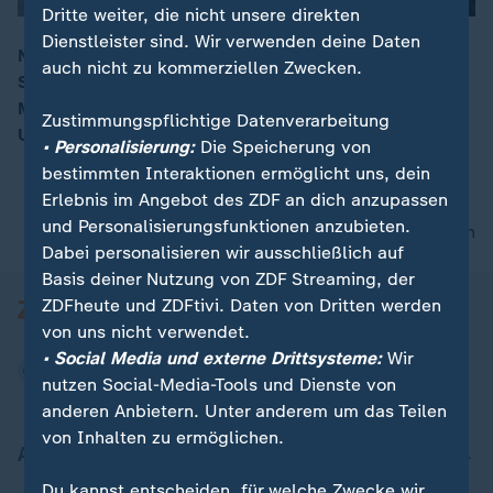
Dritte weiter, die nicht unsere direkten
Dienstleister sind. Wir verwenden deine Daten
Nach einem Karnevalsumzug sind in Manchester
auch nicht zu kommerziellen Zwecken.
Schüsse gefallen. Dabei wurden mindestens zehn
00:09
Menschen verletzt, darunter zwei Kinder. Nähere
Zustimmungspflichtige Datenverarbeitung
Umstände der Tat sind noch unklar.
• Personalisierung:
Die Speicherung von
bestimmten Interaktionen ermöglicht uns, dein
Erlebnis im Angebot des ZDF an dich anzupassen
und Personalisierungsfunktionen anzubieten.
nach oben
Dabei personalisieren wir ausschließlich auf
Basis deiner Nutzung von ZDF Streaming, der
ZDFheute und ZDFtivi. Daten von Dritten werden
von uns nicht verwendet.
• Social Media und externe Drittsysteme:
Wir
nutzen Social-Media-Tools und Dienste von
anderen Anbietern. Unter anderem um das Teilen
von Inhalten zu ermöglichen.
Aktuell bei ZDFheute
Du kannst entscheiden, für welche Zwecke wir