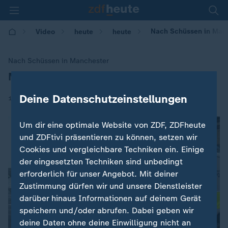
Nach Schüssen in Manc
Video
heute
heute
Nach Schüssen in Manchester
Mindestens zehn Menschen verletzt
:
Deine Datenschutzeinstellungen
|
12.08.2018 | 15:00
Um dir eine optimale Website von ZDF, ZDFheute
und ZDFtivi präsentieren zu können, setzen wir
Cookies und vergleichbare Techniken ein. Einige
der eingesetzten Techniken sind unbedingt
erforderlich für unser Angebot. Mit deiner
Zustimmung dürfen wir und unsere Dienstleister
darüber hinaus Informationen auf deinem Gerät
speichern und/oder abrufen. Dabei geben wir
deine Daten ohne deine Einwilligung nicht an