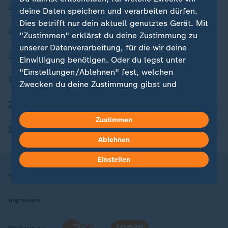
Zuletzt veröffentlicht
deine Daten speichern und verarbeiten dürfen.
Dies betrifft nur dein aktuell genutztes Gerät. Mit
Aktuelle Sendungs-Videos
"Zustimmen" erklärst du deine Zustimmung zu
unserer Datenverarbeitung, für die wir deine
ZDFheute Stories
Einwilligung benötigen. Oder du legst unter
"Einstellungen/Ablehnen" fest, welchen
Themen im Überblick
Zwecken du deine Zustimmung gibst und
welchen nicht. Deine Datenschutzeinstellungen
ZDFheute Update
kannst du jederzeit mit Wirkung für die Zukunft
Zustimmen
in deinen Einstellungen widerrufen oder ändern.
ZDFheute Apps
Ablehnen
Hier findest du das Impressum.
Weitere Informationen findest du in unserer
Einstellen
Datenschutzerklärung.
Nutzungsbedingungen
Datenschutz
Datenschutzeinstellungen
Impressum