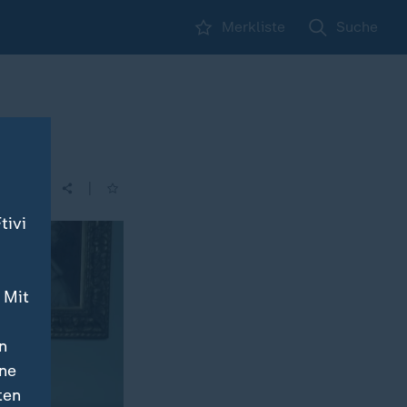
Merkliste
Suche
|
tivi
 Mit
n
ine
ten