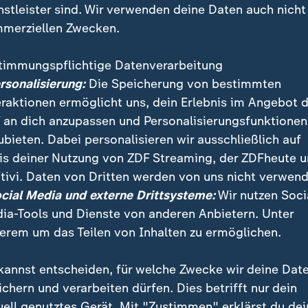
nstleister sind. Wir verwenden deine Daten auch nicht
merziellen Zwecken.
timmungspflichtige Datenverarbeitung
ersonalisierung:
Die Speicherung von bestimmten
eraktionen ermöglicht uns, dein Erlebnis im Angebot 
 an dich anzupassen und Personalisierungsfunktionen
ubieten. Dabei personalisieren wir ausschließlich auf
is deiner Nutzung von ZDF Streaming, der ZDFheute 
 Angela Merkel (CDU) hat den verstorbenen Altkanzl
tivi. Daten von Dritten werden von uns nicht verwend
 für uns Deutsche gewürdigt». In einer ersten Stellun
ocial Media und externe Drittsysteme:
Wir nutzen Soci
auf Kohls Wirken für die deutsche Einheit.
ia-Tools und Dienste von anderen Anbietern. Unter
erem um das Teilen von Inhalten zu ermöglichen.
kannst entscheiden, für welche Zwecke wir deine Dat
ichern und verarbeiten dürfen. Dies betrifft nur dein
uell genutztes Gerät. Mit "Zustimmen" erklärst du dei