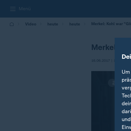
Menü
Merkel: Kohl war "Gl
Video
heute
heute
Merkel: Ko
De
16.06.2017 | 19:26
Um 
prä
ver
Tec
dei
dar
und
Ein