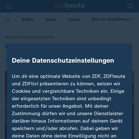
Kurz zu Asylkompromiss
Video
heute
heute
Kurz zu Asylkompromiss
Kein Vertrag zulasten Österreichs
:
Deine Datenschutzeinstellungen
|
03.07.2018 | 19:23
Um dir eine optimale Website von ZDF, ZDFheute
und ZDFtivi präsentieren zu können, setzen wir
Cookies und vergleichbare Techniken ein. Einige
der eingesetzten Techniken sind unbedingt
erforderlich für unser Angebot. Mit deiner
Zustimmung dürfen wir und unsere Dienstleister
darüber hinaus Informationen auf deinem Gerät
speichern und/oder abrufen. Dabei geben wir
deine Daten ohne deine Einwilligung nicht an