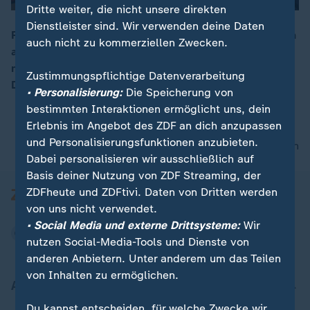
Dritte weiter, die nicht unsere direkten
Dienstleister sind. Wir verwenden deine Daten
Für Österreichs Kanzler Kurz sei die Einigung der Union
auch nicht zu kommerziellen Zwecken.
auf Transitzentren bislang undurchsichtig. Es sei
00:06
notwendig darzulegen, welche nationalen Maßnahmen
Zustimmungspflichtige Datenverarbeitung
Deutschland konkret geplant habe.
• Personalisierung:
Die Speicherung von
bestimmten Interaktionen ermöglicht uns, dein
Erlebnis im Angebot des ZDF an dich anzupassen
und Personalisierungsfunktionen anzubieten.
nach oben
Dabei personalisieren wir ausschließlich auf
Basis deiner Nutzung von ZDF Streaming, der
ZDFheute und ZDFtivi. Daten von Dritten werden
von uns nicht verwendet.
• Social Media und externe Drittsysteme:
Wir
nutzen Social-Media-Tools und Dienste von
anderen Anbietern. Unter anderem um das Teilen
von Inhalten zu ermöglichen.
Aktuell bei ZDFheute
Du kannst entscheiden, für welche Zwecke wir