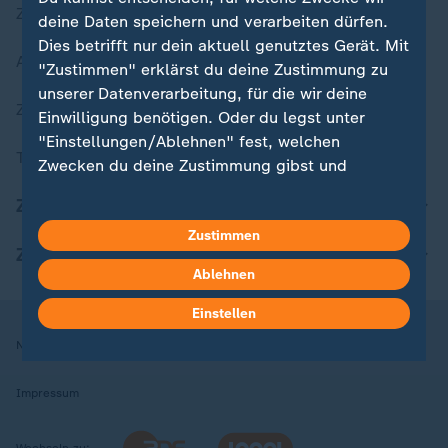
Zuletzt veröffentlicht
deine Daten speichern und verarbeiten dürfen.
Dies betrifft nur dein aktuell genutztes Gerät. Mit
Aktuelle Sendungs-Videos
"Zustimmen" erklärst du deine Zustimmung zu
unserer Datenverarbeitung, für die wir deine
ZDFheute Stories
Einwilligung benötigen. Oder du legst unter
"Einstellungen/Ablehnen" fest, welchen
Themen im Überblick
Zwecken du deine Zustimmung gibst und
welchen nicht. Deine Datenschutzeinstellungen
ZDFheute Update
kannst du jederzeit mit Wirkung für die Zukunft
Zustimmen
in deinen Einstellungen widerrufen oder ändern.
ZDFheute Apps
Ablehnen
Hier findest du das Impressum.
Weitere Informationen findest du in unserer
Einstellen
Datenschutzerklärung.
Nutzungsbedingungen
Datenschutz
Datenschutzeinstellungen
Impressum