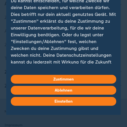
Du kannst entscheiden, für welche Zwecke wir
Aktuell bei ZDFheute
deine Daten speichern und verarbeiten dürfen.
Dies betrifft nur dein aktuell genutztes Gerät. Mit
Zuletzt veröffentlicht
"Zustimmen" erklärst du deine Zustimmung zu
unserer Datenverarbeitung, für die wir deine
Aktuelle Sendungs-Videos
Einwilligung benötigen. Oder du legst unter
"Einstellungen/Ablehnen" fest, welchen
ZDFheute Stories
Zwecken du deine Zustimmung gibst und
welchen nicht. Deine Datenschutzeinstellungen
Themen im Überblick
kannst du jederzeit mit Wirkung für die Zukunft
in deinen Einstellungen widerrufen oder ändern.
ZDFheute Update
Zustimmen
Hier findest du das Impressum.
ZDFheute Apps
Weitere Informationen findest du in unserer
Ablehnen
Datenschutzerklärung.
Einstellen
Nutzungsbedingungen
Datenschutz
Datenschutzeinstellungen
Impressum