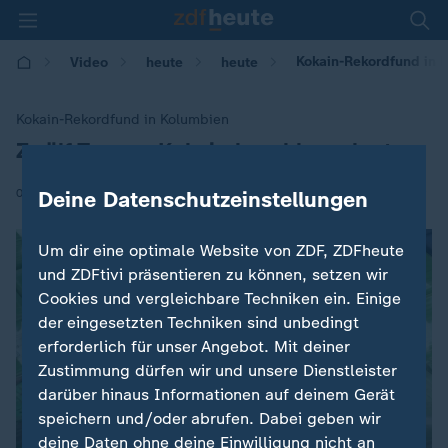
Kokain-Rekordfund in 
Video
heute
heute
Kokain-Rekordfund in Kolumbien
Zwölf Tonnen Kokain beschlagnahmt
:
|
09.11.2017 | 07:50
Deine Datenschutzeinstellungen
Um dir eine optimale Website von ZDF, ZDFheute
und ZDFtivi präsentieren zu können, setzen wir
Cookies und vergleichbare Techniken ein. Einige
der eingesetzten Techniken sind unbedingt
erforderlich für unser Angebot. Mit deiner
Zustimmung dürfen wir und unsere Dienstleister
darüber hinaus Informationen auf deinem Gerät
speichern und/oder abrufen. Dabei geben wir
deine Daten ohne deine Einwilligung nicht an