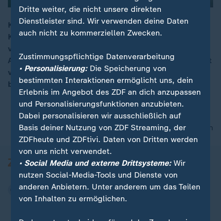
Dritte weiter, die nicht unsere direkten
00:05
Dienstleister sind. Wir verwenden deine Daten
Kolumbiens Staatschef Juan Santos hat den größten
auch nicht zu kommerziellen Zwecken.
Kokain-Fund in der Geschichte seines Landes
verkündet. Die Polizei habe in einem Bananen-
Zustimmungspflichtige Datenverarbeitung
Anbaugebiet zwölf Tonnen Kokain mit einem Marktwert
• Personalisierung:
Die Speicherung von
von umgerechnet rund 310 Millionen Euro
bestimmten Interaktionen ermöglicht uns, dein
beschlagnahmt.
Erlebnis im Angebot des ZDF an dich anzupassen
und Personalisierungsfunktionen anzubieten.
Dabei personalisieren wir ausschließlich auf
Basis deiner Nutzung von ZDF Streaming, der
nach oben
ZDFheute und ZDFtivi. Daten von Dritten werden
von uns nicht verwendet.
• Social Media und externe Drittsysteme:
Wir
nutzen Social-Media-Tools und Dienste von
anderen Anbietern. Unter anderem um das Teilen
von Inhalten zu ermöglichen.