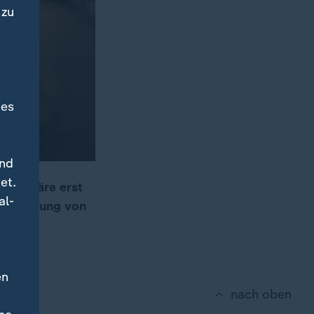
 zu
des
und
et.
MF-Affäre erst
al-
Bewilligung von
en
nach oben