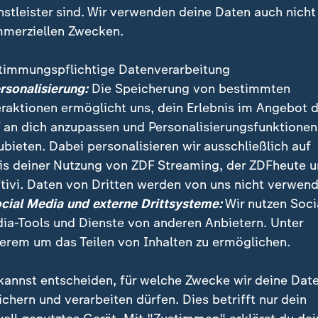
nstleister sind. Wir verwenden deine Daten auch nicht
merziellen Zwecken.
timmungspflichtige Datenverarbeitung
ersonalisierung:
Die Speicherung von bestimmten
eraktionen ermöglicht uns, dein Erlebnis im Angebot 
 an dich anzupassen und Personalisierungsfunktionen
ubieten. Dabei personalisieren wir ausschließlich auf
is deiner Nutzung von ZDF Streaming, der ZDFheute 
tivi. Daten von Dritten werden von uns nicht verwend
oll als Interimschefin der Bremer Außenstelle die BA
ocial Media und externe Drittsysteme:
Wir nutzen Soci
acht haben: Sie wies auf Unregelmäßigkeiten bei der 
ia-Tools und Dienste von anderen Anbietern. Unter
 - und wurde versetzt. Ein Interview.
erem um das Teilen von Inhalten zu ermöglichen.
kannst entscheiden, für welche Zwecke wir deine Dat
ichern und verarbeiten dürfen. Dies betrifft nur dein