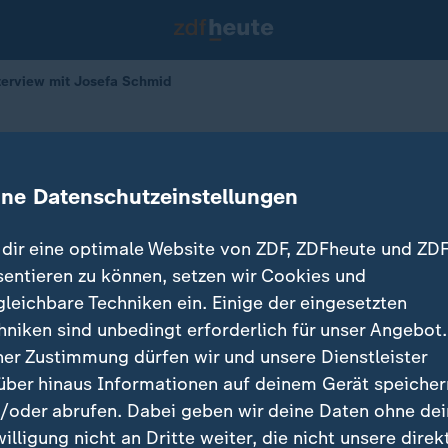
terview mit Josefa Schmid
mit Josefa Schmid
ine Datenschutzeinstellungen
16.06.2018 
dir eine optimale Website von ZDF, ZDFheute und ZDF
sentieren zu können, setzen wir Cookies und
gleichbare Techniken ein. Einige der eingesetzten
hniken sind unbedingt erforderlich für unser Angebot.
ner Zustimmung dürfen wir und unsere Dienstleister
über hinaus Informationen auf deinem Gerät speicher
/oder abrufen. Dabei geben wir deine Daten ohne de
willigung nicht an Dritte weiter, die nicht unsere direk