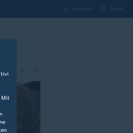
Merkliste
Suche
|
| 18:06
tivi
 Mit
n
ine
ten