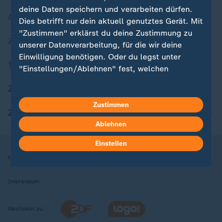
deine Daten speichern und verarbeiten dürfen.
Aktuelle Sendungs-Videos
Dies betrifft nur dein aktuell genutztes Gerät. Mit
"Zustimmen" erklärst du deine Zustimmung zu
ZDFheute Stories
unserer Datenverarbeitung, für die wir deine
Einwilligung benötigen. Oder du legst unter
Themen im Überblick
"Einstellungen/Ablehnen" fest, welchen
Zwecken du deine Zustimmung gibst und
ZDFheute Update
welchen nicht. Deine Datenschutzeinstellungen
kannst du jederzeit mit Wirkung für die Zukunft
Zustimmen
ZDFheute Apps
in deinen Einstellungen widerrufen oder ändern.
Ablehnen
Hier findest du das Impressum.
Einstellen
Weitere Informationen findest du in unserer
Nutzungsbedingungen
Datenschutz
Datenschutzeinstellungen
Datenschutzerklärung.
Impressum
Wechseln zu: