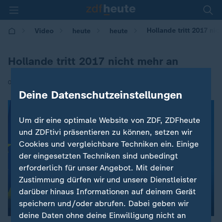
Hollande tritt 2017 nic
Video
heute
heute
Hollande tritt 2017 nicht mehr an
|
02.12.2016 | 08:52
Deine Datenschutzeinstellungen
Um dir eine optimale Website von ZDF, ZDFheute
und ZDFtivi präsentieren zu können, setzen wir
Cookies und vergleichbare Techniken ein. Einige
der eingesetzten Techniken sind unbedingt
erforderlich für unser Angebot. Mit deiner
Zustimmung dürfen wir und unsere Dienstleister
darüber hinaus Informationen auf deinem Gerät
speichern und/oder abrufen. Dabei geben wir
00:04
deine Daten ohne deine Einwilligung nicht an