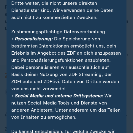
Dritte weiter, die nicht unsere direkten
Frankreichs Präsident François Hollande verzichtet auf
Dienstleister sind. Wir verwenden deine Daten
eine erneute Kandidatur. Der politisch angeschlagene
auch nicht zu kommerziellen Zwecken.
und unbeliebte Sozialist räumte ein, dass er im eigenen
Lager keinen breiten Rückhalt habe.
Zustimmungspflichtige Datenverarbeitung
• Personalisierung:
Die Speicherung von
bestimmten Interaktionen ermöglicht uns, dein
Erlebnis im Angebot des ZDF an dich anzupassen
nach oben
und Personalisierungsfunktionen anzubieten.
Dabei personalisieren wir ausschließlich auf
Basis deiner Nutzung von ZDF Streaming, der
ZDFheute und ZDFtivi. Daten von Dritten werden
von uns nicht verwendet.
• Social Media und externe Drittsysteme:
Wir
nutzen Social-Media-Tools und Dienste von
anderen Anbietern. Unter anderem um das Teilen
Aktuell bei ZDFheute
von Inhalten zu ermöglichen.
Zuletzt veröffentlicht
Du kannst entscheiden, für welche Zwecke wir