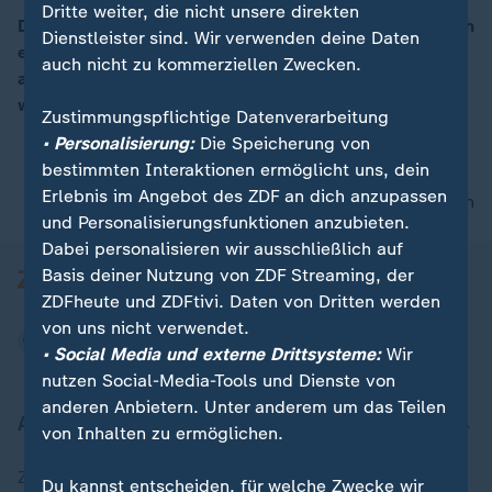
Dritte weiter, die nicht unsere direkten
Die Hochwasserlage in Niedersachsen hat sich deutlich
Dienstleister sind. Wir verwenden deine Daten
entspannt. Bei Celle stiegen die Pegelstände der Aller
auch nicht zu kommerziellen Zwecken.
aber weiter an. Die Behörden rechnen nicht mit
weiteren Überschwemmungen.
Zustimmungspflichtige Datenverarbeitung
• Personalisierung:
Die Speicherung von
bestimmten Interaktionen ermöglicht uns, dein
Erlebnis im Angebot des ZDF an dich anzupassen
nach oben
und Personalisierungsfunktionen anzubieten.
Dabei personalisieren wir ausschließlich auf
Basis deiner Nutzung von ZDF Streaming, der
ZDFheute und ZDFtivi. Daten von Dritten werden
von uns nicht verwendet.
• Social Media und externe Drittsysteme:
Wir
nutzen Social-Media-Tools und Dienste von
anderen Anbietern. Unter anderem um das Teilen
Aktuell bei ZDFheute
von Inhalten zu ermöglichen.
Zuletzt veröffentlicht
Du kannst entscheiden, für welche Zwecke wir