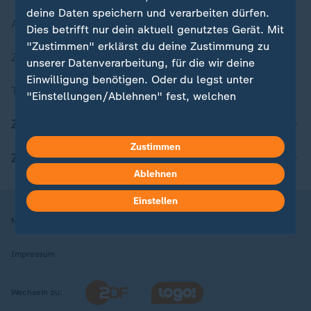
deine Daten speichern und verarbeiten dürfen.
Aktuelle Sendungs-Videos
Dies betrifft nur dein aktuell genutztes Gerät. Mit
"Zustimmen" erklärst du deine Zustimmung zu
ZDFheute Stories
unserer Datenverarbeitung, für die wir deine
Einwilligung benötigen. Oder du legst unter
Themen im Überblick
"Einstellungen/Ablehnen" fest, welchen
Zwecken du deine Zustimmung gibst und
ZDFheute Update
welchen nicht. Deine Datenschutzeinstellungen
kannst du jederzeit mit Wirkung für die Zukunft
Zustimmen
ZDFheute Apps
in deinen Einstellungen widerrufen oder ändern.
Ablehnen
Hier findest du das Impressum.
Einstellen
Weitere Informationen findest du in unserer
Nutzungsbedingungen
Datenschutz
Datenschutzeinstellungen
Datenschutzerklärung.
Impressum
Wechseln zu: