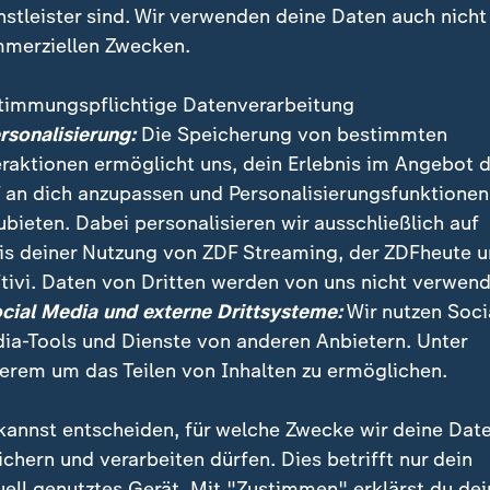
nstleister sind. Wir verwenden deine Daten auch nicht
merziellen Zwecken.
timmungspflichtige Datenverarbeitung
ersonalisierung:
Die Speicherung von bestimmten
eraktionen ermöglicht uns, dein Erlebnis im Angebot 
 an dich anzupassen und Personalisierungsfunktionen
ubieten. Dabei personalisieren wir ausschließlich auf
is deiner Nutzung von ZDF Streaming, der ZDFheute 
tivi. Daten von Dritten werden von uns nicht verwend
ie Pegelstände weiter gestiegen. Vielerorts wurde der
ocial Media und externe Drittsysteme:
Wir nutzen Soci
tellt. Experten rechnen ab Montag mit einer Entspan
ia-Tools und Dienste von anderen Anbietern. Unter
erem um das Teilen von Inhalten zu ermöglichen.
kannst entscheiden, für welche Zwecke wir deine Dat
ichern und verarbeiten dürfen. Dies betrifft nur dein
uell genutztes Gerät. Mit "Zustimmen" erklärst du dei