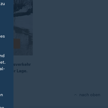
 zu
des
und
et.
 Schiffsverkehr
al-
nung der Lage.
en
nach oben
ne