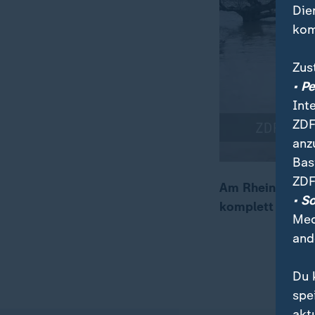
Die
kom
Zus
• P
Int
ZDF
anz
Bas
ZDF
Am Rhein sind d
• S
komplett einges
00:05
00:17
Med
and
Du 
spe
akt