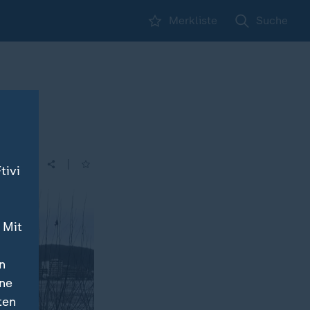
Merkliste
Suche
|
tivi
 Mit
n
ine
ten