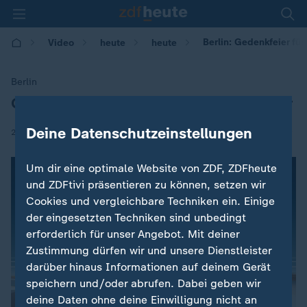
Berlin: Gedenkfeier f
Video
heute
heute
Berlin
Gedenkfeier für NS-Widerstandskämpfer
:
Deine Datenschutzeinstellungen
|
20.07.2018 | 15:54
Um dir eine optimale Website von ZDF, ZDFheute
und ZDFtivi präsentieren zu können, setzen wir
Cookies und vergleichbare Techniken ein. Einige
der eingesetzten Techniken sind unbedingt
erforderlich für unser Angebot. Mit deiner
Zustimmung dürfen wir und unsere Dienstleister
darüber hinaus Informationen auf deinem Gerät
speichern und/oder abrufen. Dabei geben wir
deine Daten ohne deine Einwilligung nicht an