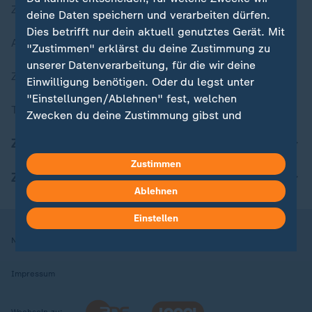
Zuletzt veröffentlicht
deine Daten speichern und verarbeiten dürfen.
Dies betrifft nur dein aktuell genutztes Gerät. Mit
Aktuelle Sendungs-Videos
"Zustimmen" erklärst du deine Zustimmung zu
unserer Datenverarbeitung, für die wir deine
ZDFheute Stories
Einwilligung benötigen. Oder du legst unter
"Einstellungen/Ablehnen" fest, welchen
Themen im Überblick
Zwecken du deine Zustimmung gibst und
welchen nicht. Deine Datenschutzeinstellungen
ZDFheute Update
kannst du jederzeit mit Wirkung für die Zukunft
Zustimmen
in deinen Einstellungen widerrufen oder ändern.
ZDFheute Apps
Ablehnen
Hier findest du das Impressum.
Weitere Informationen findest du in unserer
Einstellen
Datenschutzerklärung.
Nutzungsbedingungen
Datenschutz
Datenschutzeinstellungen
Impressum