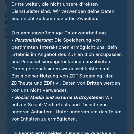
Dritte weiter, die nicht unsere direkten
Dienstleister sind. Wir verwenden deine Daten
In Berlin wurde mit einer Gedenkfeier an die Opfer des
auch nicht zu kommerziellen Zwecken.
Widerstandes gegen das Nazi-Regimes gedacht. Am
00:05
20. Juli 1944 hatten mehrere Wehrmachtsoffiziere
Zustimmungspflichtige Datenverarbeitung
versucht Adolf Hitler zu töten.
• Personalisierung:
Die Speicherung von
bestimmten Interaktionen ermöglicht uns, dein
Erlebnis im Angebot des ZDF an dich anzupassen
und Personalisierungsfunktionen anzubieten.
nach oben
Dabei personalisieren wir ausschließlich auf
Basis deiner Nutzung von ZDF Streaming, der
ZDFheute und ZDFtivi. Daten von Dritten werden
von uns nicht verwendet.
• Social Media und externe Drittsysteme:
Wir
nutzen Social-Media-Tools und Dienste von
anderen Anbietern. Unter anderem um das Teilen
von Inhalten zu ermöglichen.
Aktuell bei ZDFheute
Du kannst entscheiden, für welche Zwecke wir