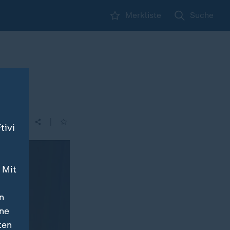
Merkliste
Suche
|
tivi
 Mit
n
ine
ten