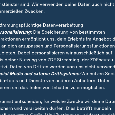
nstleister sind. Wir verwenden deine Daten auch nicht
merziellen Zwecken.
timmungspflichtige Datenverarbeitung
ersonalisierung:
Die Speicherung von bestimmten
eraktionen ermöglicht uns, dein Erlebnis im Angebot 
 an dich anzupassen und Personalisierungsfunktionen
ubieten. Dabei personalisieren wir ausschließlich auf
is deiner Nutzung von ZDF Streaming, der ZDFheute 
tivi. Daten von Dritten werden von uns nicht verwend
r der USA vom Atomabkommen mit Iran bekennen sic
ocial Media und externe Drittsysteme:
Wir nutzen Soci
ssen dafür. Sie wollen an dem Vertrag festhalten, sol
ia-Tools und Dienste von anderen Anbietern. Unter
erem um das Teilen von Inhalten zu ermöglichen.
kannst entscheiden, für welche Zwecke wir deine Dat
ichern und verarbeiten dürfen. Dies betrifft nur dein